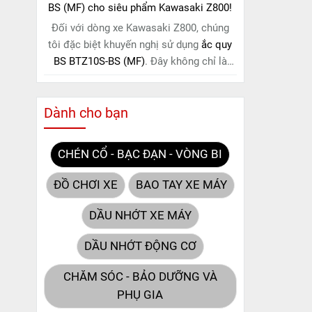
BS (MF) cho siêu phẩm Kawasaki Z800!
Đối với dòng xe Kawasaki Z800, chúng
tôi đặc biệt khuyến nghị sử dụng
ắc quy
BS BTZ10S-BS (MF)
. Đây không chỉ là
một lựa chọn thông thường, mà còn là
giải pháp hoàn hảo được thiết kế dành
Dành cho bạn
riêng cho "chiến mã" này. Với
công nghệ
MF (Maintenance Free)
tiên tiến, loại ắc
quy khô này hoàn toàn không cần bảo
CHÉN CỔ - BẠC ĐẠN - VÒNG BI
dưỡng.
ĐỒ CHƠI XE
BAO TAY XE MÁY
DẦU NHỚT XE MÁY
DẦU NHỚT ĐỘNG CƠ
CHĂM SÓC - BẢO DƯỠNG VÀ
PHỤ GIA