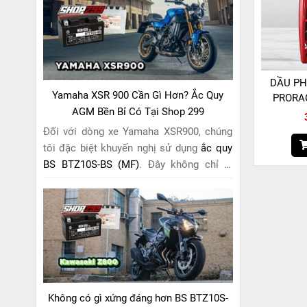
riêng cho "chiến mã" này. Với
công nghệ
MF (Maintenance Free)
tiên tiến, loại ắc
quy khô này hoàn toàn không cần bảo
dưỡng.
DẦU P
Yamaha XSR 900 Cần Gì Hơn? Ắc Quy
PRORAC
AGM Bền Bỉ Có Tại Shop 299
Đối với dòng xe Yamaha XSR900, chúng
tôi đặc biệt khuyến nghị sử dụng
ắc quy
BS BTZ10S-BS (MF)
. Đây không chỉ là
một lựa chọn thông thường, mà còn là
giải pháp hoàn hảo được thiết kế dành
riêng cho "chiến mã" retro này. Với
công
nghệ MF (Maintenance Free)
tiên tiến,
loại ắc quy khô này hoàn toàn không cần
bảo dưỡng.
Không có gì xứng đáng hơn BS BTZ10S-