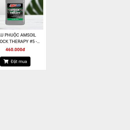
U PHUỘC AMSOIL
OCK THERAPY #5 -
946ML
460.000đ
Đặt mua