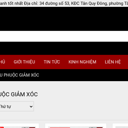
 doanh tốt nhất Địa chỉ: 34 đường số 53, KĐC Tân Quy Đông, phường
HỦ
GIỚI THIỆU
TIN TỨC
KINH NGHIỆM
LIÊN HỆ
U PHUỘC GIẢM XÓC
UỘC GIẢM XÓC