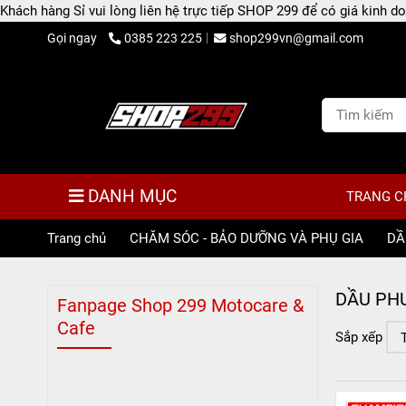
Khách hàng Sỉ vui lòng liên hệ trực tiếp SHOP 299 để có giá kinh
Gọi ngay
0385 223 225
shop299vn@gmail.com
DANH MỤC
TRANG C
Trang chủ
/
CHĂM SÓC - BẢO DƯỠNG VÀ PHỤ GIA
/
DẦ
DẦU PH
Fanpage Shop 299 Motocare &
Cafe
Sắp xếp