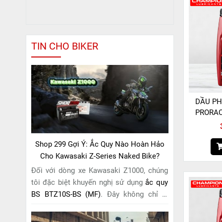
TIN CHO BIKER
DẦU P
PRORAC
Shop 299 Gợi Ý: Ắc Quy Nào Hoàn Hảo
Cho Kawasaki Z-Series Naked Bike?
Đối với dòng xe Kawasaki Z1000, chúng
tôi đặc biệt khuyến nghị sử dụng
ắc quy
BS BTZ10S-BS (MF)
. Đây không chỉ là
một lựa chọn thông thường, mà còn là
giải pháp hoàn hảo được thiết kế dành