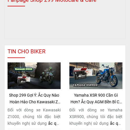
TIN CHO BIKER
Shop 299 Gợi Ý: Ắc Quy Nào
Yamaha XSR 900 Cần Gì
Hoàn Hảo Cho Kawasaki Z-
Hơn? Ắc Quy AGM Bền Bỉ Có
Series Naked Bike?
Tại Shop 299
Đối với dòng xe Kawasaki
Đối với dòng xe Yamaha
Z1000, chúng tôi đặc biệt
XSR900, chúng tôi đặc biệt
khuyến nghị sử dụng
ắc quy
khuyến nghị sử dụng
ắc quy