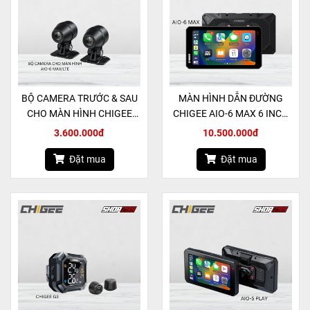
BỘ CAMERA TRƯỚC & SAU
MÀN HÌNH DẪN ĐƯỜNG
CHO MÀN HÌNH CHIGEE
CHIGEE AIO-6 MAX 6 INCH
AIO-6 MAX/LTE CHÍNH
CHÍNH HÃNG
3.600.000đ
10.500.000đ
HÃNG
Đặt mua
Đặt mua