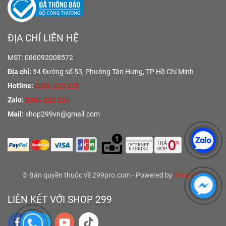
ĐỊA CHỈ LIÊN HỆ
MST: 086092008572
Địa chỉ:
34 Đường số 53, Phường Tân Hưng,
TP Hồ Chí Minh
Hotline:
0385 223 225
Zalo:
0385 223 225
Mail:
shop299vn@gmail.com
© Bản quyền thuộc về 299pro.com - Powered by
Shop 299
LIÊN KẾT VỚI SHOP 299