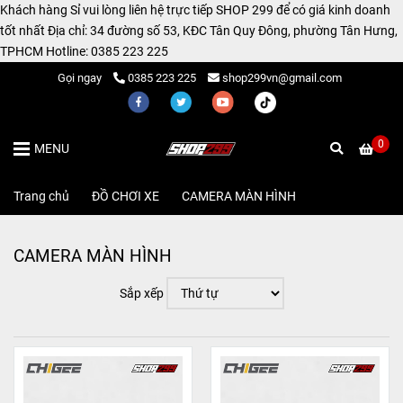
Khách hàng Sỉ vui lòng liên hệ trực tiếp SHOP 299 để có giá kinh doanh
tốt nhất Địa chỉ: 34 đường số 53, KĐC Tân Quy Đông, phường Tân Hưng,
TPHCM Hotline: 0385 223 225
Gọi ngay
0385 223 225
shop299vn@gmail.com
0
MENU
Trang chủ
/
ĐỒ CHƠI XE
/
CAMERA MÀN HÌNH
CAMERA MÀN HÌNH
Sắp xếp