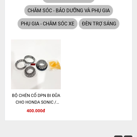
CHĂM SÓC - BẢO DƯỠNG VÀ PHỤ GIA
PHỤ GIA - CHĂM SÓC XE
ĐÈN TRỢ SÁNG
BỘ CHÉN CỔ DPN BI ĐŨA
CHO HONDA SONIC /
MSX 125 / CBR150R
400.000đ