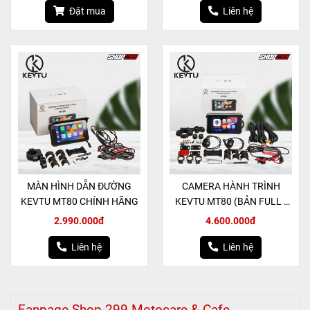
Đặt mua
Liên hệ
MÀN HÌNH DẪN ĐƯỜNG
CAMERA HÀNH TRÌNH
KEVTU MT80 CHÍNH HÃNG
KEVTU MT80 (BẢN FULL -
MÀN HÌNH, 2 CAMERA, 2 ÁP
2.990.000đ
4.600.000đ
SUẤT LỐP)
Liên hệ
Liên hệ
Fanpage Shop 299 Motocare & Cafe