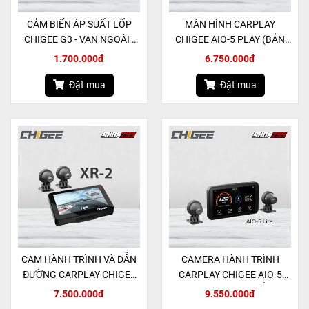
CẢM BIẾN ÁP SUẤT LỐP
MÀN HÌNH CARPLAY
CHIGEE G3 - VAN NGOÀI -
CHIGEE AIO-5 PLAY (BẢN
ĐEN
KHÔNG CAMERA HÀNH
1.700.000đ
6.750.000đ
TRÌNH)
Đặt mua
Đặt mua
CAM HÀNH TRÌNH VÀ DẪN
CAMERA HÀNH TRÌNH
ĐƯỜNG CARPLAY CHIGEE
CARPLAY CHIGEE AIO-5
XR-2 (BẢN 4.3 INCH)
LITE & MÀN HÌNH HIỂN THỊ
7.500.000đ
9.550.000đ
(5 INCH)