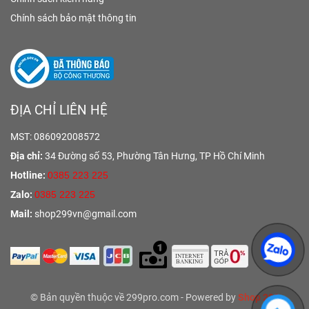
Chính sách bảo mật thông tin
ĐỊA CHỈ LIÊN HỆ
MST: 086092008572
Địa chỉ:
34 Đường số 53, Phường Tân Hưng,
TP Hồ Chí Minh
Hotline:
0385 223 225
Zalo:
0385 223 225
Mail:
shop299vn@gmail.com
© Bản quyền thuộc về 299pro.com - Powered by
Shop 299