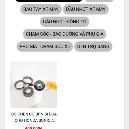
(Maintenance Free)
tiên tiến,
BAO TAY XE MÁY
DẦU NHỚT XE MÁY
loại ắc quy khô này hoàn
toàn không cần bảo dưỡng.
DẦU NHỚT ĐỘNG CƠ
CHĂM SÓC - BẢO DƯỠNG VÀ PHỤ GIA
PHỤ GIA - CHĂM SÓC XE
ĐÈN TRỢ SÁNG
BỘ CHÉN CỔ DPN BI ĐŨA
CHO HONDA SONIC /
MSX 125 / CBR150R
400.000đ