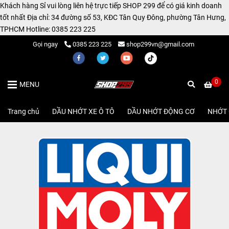
Khách hàng Sỉ vui lòng liên hệ trực tiếp SHOP 299 để có giá kinh doanh
tốt nhất Địa chỉ: 34 đường số 53, KĐC Tân Quy Đông, phường Tân Hưng,
TPHCM Hotline: 0385 223 225
Gọi ngay
0385 223 225
shop299vn@gmail.com
0
MENU
Trang chủ
/
DẦU NHỚT XE Ô TÔ
/
DẦU NHỚT ĐỘNG CƠ
/
NHỚT 