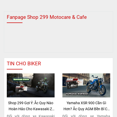
Fanpage Shop 299 Motocare & Cafe
TIN CHO BIKER
Shop 299 Gợi Ý: Ắc Quy Nào
Yamaha XSR 900 Cần Gì
Hoàn Hảo Cho Kawasaki Z-
Hơn? Ắc Quy AGM Bền Bỉ Có
Series Naked Bike?
Tại Shop 299
Đối với dòng xe Kawasaki
Đối với dòng xe Yamaha