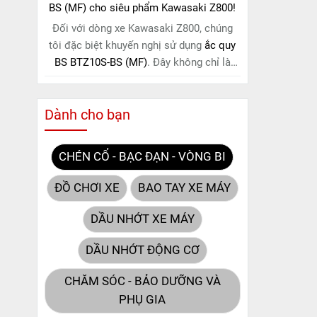
BS (MF) cho siêu phẩm Kawasaki Z800!
Đối với dòng xe Kawasaki Z800, chúng
tôi đặc biệt khuyến nghị sử dụng
ắc quy
BS BTZ10S-BS (MF)
. Đây không chỉ là
một lựa chọn thông thường, mà còn là
giải pháp hoàn hảo được thiết kế dành
Dành cho bạn
riêng cho "chiến mã" này. Với
công nghệ
MF (Maintenance Free)
tiên tiến, loại ắc
quy khô này hoàn toàn không cần bảo
CHÉN CỔ - BẠC ĐẠN - VÒNG BI
dưỡng.
ĐỒ CHƠI XE
BAO TAY XE MÁY
DẦU NHỚT XE MÁY
DẦU NHỚT ĐỘNG CƠ
CHĂM SÓC - BẢO DƯỠNG VÀ
PHỤ GIA