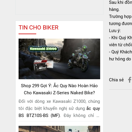
Sau khi đồn
hàng.
Trường hợp 
tương đương
TIN CHO BIKER
Lưu ý:
- Khi Quý K
viên từ chố
- Quý Khách
hư hỏng do 
Chia sẻ
Shop 299 Gợi Ý: Ắc Quy Nào Hoàn Hảo
Cho Kawasaki Z-Series Naked Bike?
Đối với dòng xe Kawasaki Z1000, chúng
tôi đặc biệt khuyến nghị sử dụng
ắc quy
BS BTZ10S-BS (MF)
. Đây không chỉ là
một lựa chọn thông thường, mà còn là
giải pháp hoàn hảo được thiết kế dành