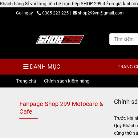
Khách hàng Sỉ vui lòng liên hệ trực tiếp SHOP 299 để có giá kinh
Gọi ngay
0385 223 225
shop299vn@gmail.com
DANH MỤC
TRANG C
Trang chủ
/
Chính sách kiểm hàng
Chính sá
Fanpage Shop 299 Motocare &
Cafe
Trước khi n
Quý Khách 
dùng thử s