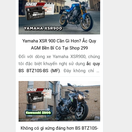
riêng cho "chiến mã" này. Với
công nghệ
MF (Maintenance Free)
tiên tiến, loại ắc
quy khô này hoàn toàn không cần bảo
dưỡng.
Yamaha XSR 900 Cần Gì Hơn? Ắc Quy
AGM Bền Bỉ Có Tại Shop 299
Đối với dòng xe Yamaha XSR900, chúng
tôi đặc biệt khuyến nghị sử dụng
ắc quy
BS BTZ10S-BS (MF)
. Đây không chỉ là
một lựa chọn thông thường, mà còn là
giải pháp hoàn hảo được thiết kế dành
riêng cho "chiến mã" retro này. Với
công
nghệ MF (Maintenance Free)
tiên tiến,
loại ắc quy khô này hoàn toàn không cần
bảo dưỡng.
Không có gì xứng đáng hơn BS BTZ10S-