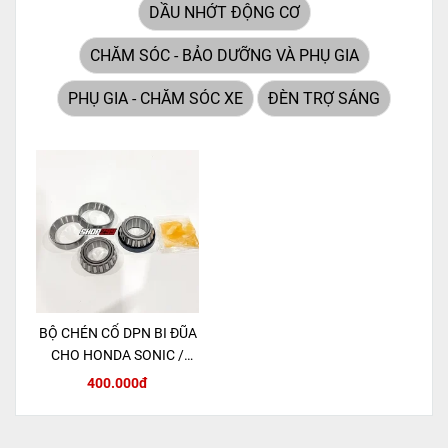
toàn không cần bảo dưỡng.
DẦU NHỚT ĐỘNG CƠ
CHĂM SÓC - BẢO DƯỠNG VÀ PHỤ GIA
PHỤ GIA - CHĂM SÓC XE
ĐÈN TRỢ SÁNG
BỘ CHÉN CỔ DPN BI ĐŨA
CHO HONDA SONIC /
MSX 125 / CBR150R
400.000đ