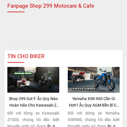
Fanpage Shop 299 Motocare & Cafe
TIN CHO BIKER
Shop 299 Gợi Ý: Ắc Quy Nào
Yamaha XSR 900 Cần Gì
Hoàn Hảo Cho Kawasaki Z-
Hơn? Ắc Quy AGM Bền Bỉ Có
Series Naked Bike?
Tại Shop 299
Đối với dòng xe Kawasaki
Đối với dòng xe Yamaha
Z1000, chúng tôi đặc biệt
XSR900, chúng tôi đặc biệt
khuyến nghị sử dụng
ắc quy
khuyến nghị sử dụng
ắc quy