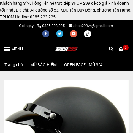
Khách hàng Sỉ vui lòng liên hệ trực tiếp SHOP 299 để có giá kinh doanh
tốt nhất Địa chỉ: 34 đường số 53, KĐC Tân Quy Đông, phường Tân Hưng,
TPHCM Hotline: 0385 223 225
Gọi ngay
0385 223 225
shop299vn@gmail.com
0
MENU
Trang chủ
/
MŨ BẢO HIỂM
/
OPEN FACE - MŨ 3/4