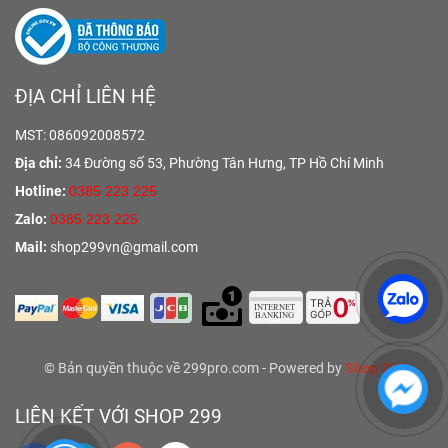
ĐỊA CHỈ LIÊN HỆ
MST: 086092008572
Địa chỉ:
34 Đường số 53, Phường Tân Hưng,
TP Hồ Chí Minh
Hotline:
0385 223 225
Zalo:
0385 223 225
Mail:
shop299vn@gmail.com
© Bản quyền thuộc về 299pro.com - Powered by
Shop 299
LIÊN KẾT VỚI SHOP 299