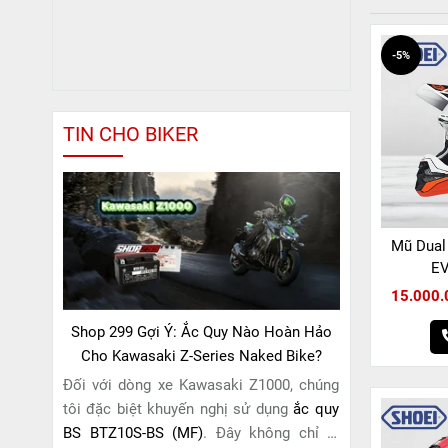
-5%
TIN CHO BIKER
Mũ Dual
EV
15.000.
Shop 299 Gợi Ý: Ắc Quy Nào Hoàn Hảo
Cho Kawasaki Z-Series Naked Bike?
Đối với dòng xe Kawasaki Z1000, chúng
tôi đặc biệt khuyến nghị sử dụng
ắc quy
BS BTZ10S-BS (MF)
. Đây không chỉ là