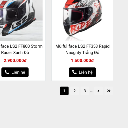
lface LS2 FF800 Storm
Mũ fullface LS2 FF353 Rapid
Racer Xanh Đỏ
Naughty Trắng Đỏ
2.900.000đ
1.500.000đ
Liên hệ
Liên hệ
...
1
2
3