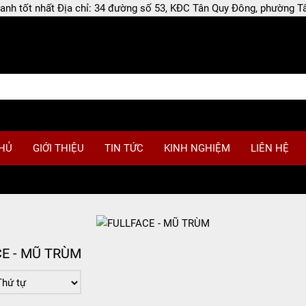
 doanh tốt nhất Địa chỉ: 34 đường số 53, KĐC Tân Quy Đông, phường
HỦ
GIỚI THIỆU
TIN TỨC
KINH NGHIỆM
LIÊN HỆ
E - MŨ TRÙM