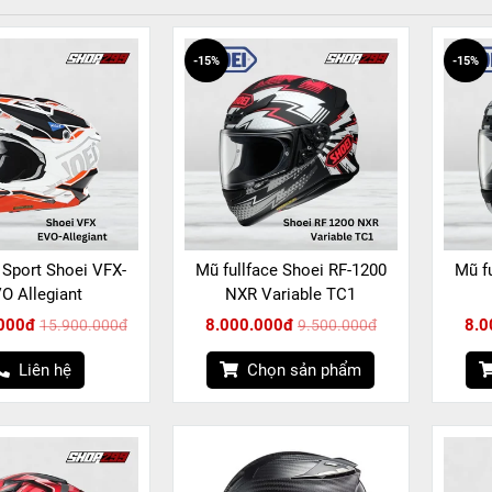
-15%
-15%
 Sport Shoei VFX-
Mũ fullface Shoei RF-1200
Mũ f
O Allegiant
NXR Variable TC1
000đ
8.000.000đ
8.0
15.900.000đ
9.500.000đ
Liên hệ
Chọn sản phẩm