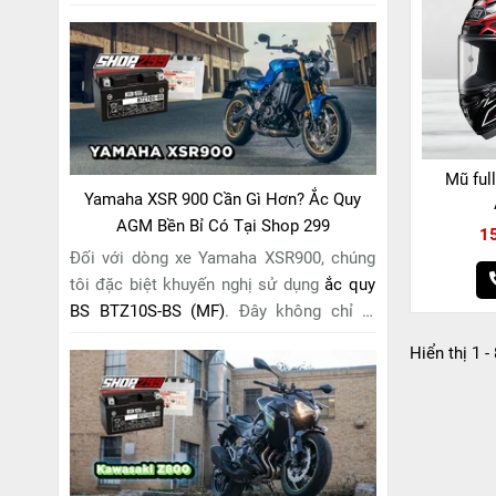
một lựa chọn thông thường, mà còn là
giải pháp hoàn hảo được thiết kế dành
riêng cho "chiến mã" này. Với
công nghệ
MF (Maintenance Free)
tiên tiến, loại ắc
quy khô này hoàn toàn không cần bảo
dưỡng.
Mũ ful
Yamaha XSR 900 Cần Gì Hơn? Ắc Quy
AGM Bền Bỉ Có Tại Shop 299
1
Đối với dòng xe Yamaha XSR900, chúng
tôi đặc biệt khuyến nghị sử dụng
ắc quy
BS BTZ10S-BS (MF)
. Đây không chỉ là
một lựa chọn thông thường, mà còn là
Hiển thị 1 -
giải pháp hoàn hảo được thiết kế dành
riêng cho "chiến mã" retro này. Với
công
nghệ MF (Maintenance Free)
tiên tiến,
loại ắc quy khô này hoàn toàn không cần
bảo dưỡng.