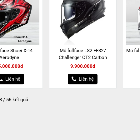
lface Shoei X-14
Mũ fullface LS2 FF327
Mũ ful
Aerodyne
Challenger CT2 Carbon
5.000.000đ
9.900.000đ
Liên hệ
Liên hệ
 8 / 56 kết quả