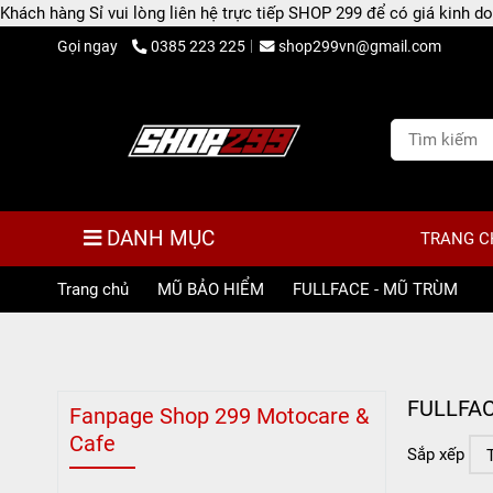
Khách hàng Sỉ vui lòng liên hệ trực tiếp SHOP 299 để có giá kinh
Gọi ngay
0385 223 225
shop299vn@gmail.com
DANH MỤC
TRANG C
Trang chủ
/
MŨ BẢO HIỂM
/
FULLFACE - MŨ TRÙM
FULLFAC
Fanpage Shop 299 Motocare &
Cafe
Sắp xếp