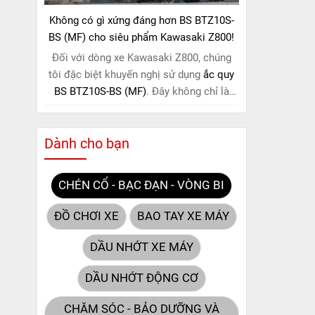
Không có gì xứng đáng hơn BS BTZ10S-
BS (MF) cho siêu phẩm Kawasaki Z800!
Đối với dòng xe Kawasaki Z800, chúng
tôi đặc biệt khuyến nghị sử dụng
ắc quy
BS BTZ10S-BS (MF)
. Đây không chỉ là
một lựa chọn thông thường, mà còn là
giải pháp hoàn hảo được thiết kế dành
Dành cho bạn
riêng cho "chiến mã" này. Với
công nghệ
MF (Maintenance Free)
tiên tiến, loại ắc
quy khô này hoàn toàn không cần bảo
CHÉN CỔ - BẠC ĐẠN - VÒNG BI
dưỡng.
ĐỒ CHƠI XE
BAO TAY XE MÁY
DẦU NHỚT XE MÁY
DẦU NHỚT ĐỘNG CƠ
CHĂM SÓC - BẢO DƯỠNG VÀ