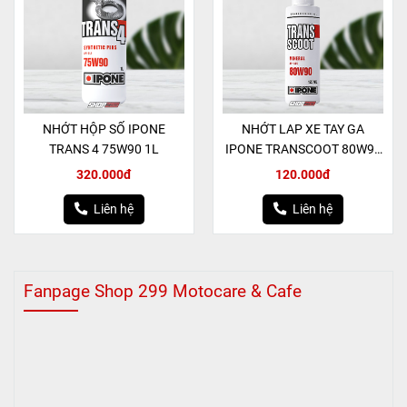
NHỚT HỘP SỐ IPONE
NHỚT LAP XE TAY GA
TRANS 4 75W90 1L
IPONE TRANSCOOT 80W90
125ml
320.000đ
120.000đ
Liên hệ
Liên hệ
Fanpage Shop 299 Motocare & Cafe