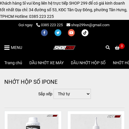
Khách hàng Sỉ vui lòng liên hệ trực tiếp SHOP 299 để có giá kinh doanh
tốt nhất Địa chỉ: 34 đường số 53, KĐC Tân Quy Đông, phường Tân Hưng,
TPHCM Hotline: 0385 223 225
Gọi ngay
0385 223 225
shop299vn@gmail.com
0
MENU
Trang chủ
/
DẦU NHỚT XE MÁY
/
DẦU NHỚT HỘP SỐ
/
NHỚT HỘ
NHỚT HỘP SỐ IPONE
Sắp xếp