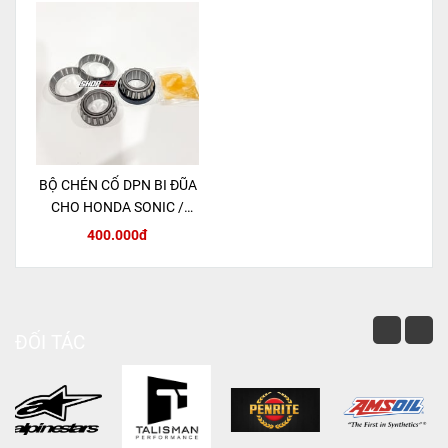
BỘ CHÉN CỔ DPN BI ĐŨA
CHO HONDA SONIC /
MSX 125 / CBR150R
400.000đ
ĐỐI TÁC