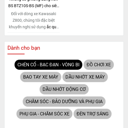
(Maintenance Free)
tiên tiến,
(Maintenance Free)
tiên tiến,
BS BTZ10S-BS (MF) cho siêu
loại ắc quy khô này hoàn
loại ắc quy khô này hoàn
phẩm Kawasaki Z800!
Đối với dòng xe Kawasaki
toàn không cần bảo dưỡng.
toàn không cần bảo dưỡng.
Z800, chúng tôi đặc biệt
khuyến nghị sử dụng
ắc quy
BS BTZ10S-BS (MF)
. Đây
không chỉ là một lựa chọn
thông thường, mà còn là giải
Dành cho bạn
pháp hoàn hảo được thiết kế
dành riêng cho "chiến mã"
CHÉN CỔ - BẠC ĐẠN - VÒNG BI
ĐỒ CHƠI XE
này. Với
công nghệ MF
(Maintenance Free)
tiên tiến,
BAO TAY XE MÁY
DẦU NHỚT XE MÁY
loại ắc quy khô này hoàn
toàn không cần bảo dưỡng.
DẦU NHỚT ĐỘNG CƠ
CHĂM SÓC - BẢO DƯỠNG VÀ PHỤ GIA
PHỤ GIA - CHĂM SÓC XE
ĐÈN TRỢ SÁNG