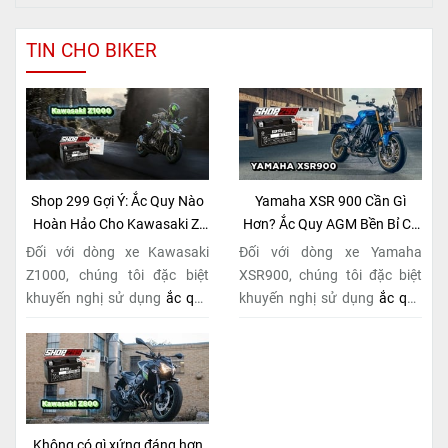
TIN CHO BIKER
Shop 299 Gợi Ý: Ắc Quy Nào
Yamaha XSR 900 Cần Gì
Hoàn Hảo Cho Kawasaki Z-
Hơn? Ắc Quy AGM Bền Bỉ Có
Series Naked Bike?
Tại Shop 299
Đối với dòng xe Kawasaki
Đối với dòng xe Yamaha
Z1000, chúng tôi đặc biệt
XSR900, chúng tôi đặc biệt
khuyến nghị sử dụng
ắc quy
khuyến nghị sử dụng
ắc quy
BS BTZ10S-BS (MF)
. Đây
BS BTZ10S-BS (MF)
. Đây
không chỉ là một lựa chọn
không chỉ là một lựa chọn
thông thường, mà còn là giải
thông thường, mà còn là giải
pháp hoàn hảo được thiết kế
pháp hoàn hảo được thiết kế
dành riêng cho "chiến mã"
dành riêng cho "chiến mã"
này. Với
công nghệ MF
retro này. Với
công nghệ MF
Không có gì xứng đáng hơn