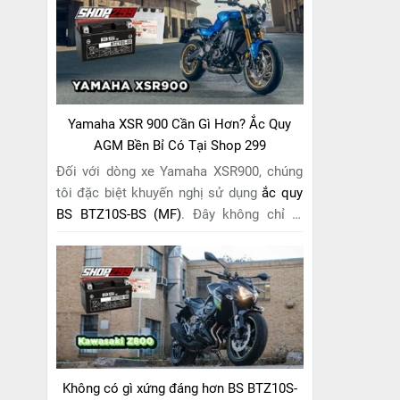
riêng cho "chiến mã" này. Với
công nghệ
MF (Maintenance Free)
tiên tiến, loại ắc
quy khô này hoàn toàn không cần bảo
dưỡng.
Yamaha XSR 900 Cần Gì Hơn? Ắc Quy
AGM Bền Bỉ Có Tại Shop 299
Đối với dòng xe Yamaha XSR900, chúng
tôi đặc biệt khuyến nghị sử dụng
ắc quy
BS BTZ10S-BS (MF)
. Đây không chỉ là
một lựa chọn thông thường, mà còn là
giải pháp hoàn hảo được thiết kế dành
riêng cho "chiến mã" retro này. Với
công
nghệ MF (Maintenance Free)
tiên tiến,
loại ắc quy khô này hoàn toàn không cần
bảo dưỡng.
Không có gì xứng đáng hơn BS BTZ10S-