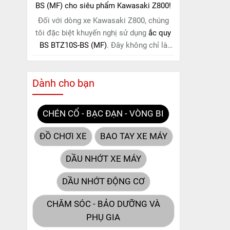
BS (MF) cho siêu phẩm Kawasaki Z800!
Đối với dòng xe Kawasaki Z800, chúng
tôi đặc biệt khuyến nghị sử dụng
ắc quy
BS BTZ10S-BS (MF)
. Đây không chỉ là
một lựa chọn thông thường, mà còn là
giải pháp hoàn hảo được thiết kế dành
Dành cho bạn
riêng cho "chiến mã" này. Với
công nghệ
MF (Maintenance Free)
tiên tiến, loại ắc
quy khô này hoàn toàn không cần bảo
CHÉN CỔ - BẠC ĐẠN - VÒNG BI
dưỡng.
ĐỒ CHƠI XE
BAO TAY XE MÁY
DẦU NHỚT XE MÁY
DẦU NHỚT ĐỘNG CƠ
CHĂM SÓC - BẢO DƯỠNG VÀ
PHỤ GIA