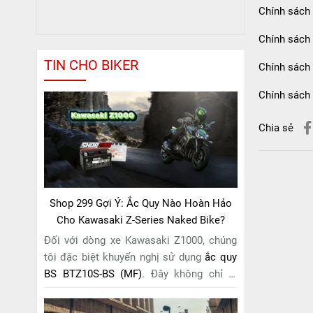
Chính sách
Chính sách 
TIN CHO BIKER
Chính sách
Chính sách 
Chia sẻ
Shop 299 Gợi Ý: Ắc Quy Nào Hoàn Hảo
Cho Kawasaki Z-Series Naked Bike?
Đối với dòng xe Kawasaki Z1000, chúng
tôi đặc biệt khuyến nghị sử dụng
ắc quy
BS BTZ10S-BS (MF)
. Đây không chỉ là
một lựa chọn thông thường, mà còn là
giải pháp hoàn hảo được thiết kế dành