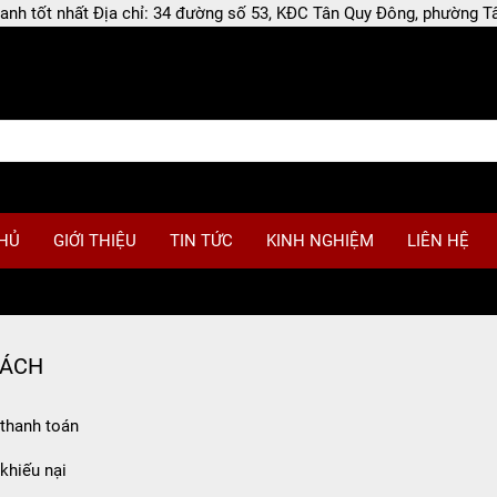
 doanh tốt nhất Địa chỉ: 34 đường số 53, KĐC Tân Quy Đông, phường
HỦ
GIỚI THIỆU
TIN TỨC
KINH NGHIỆM
LIÊN HỆ
SÁCH
thanh toán
khiếu nại