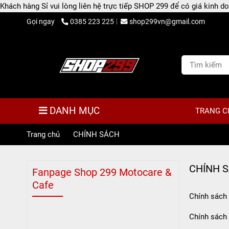
Khách hàng Sỉ vui lòng liên hệ trực tiếp SHOP 299 để có giá kinh
Gọi ngay
0385 223 225
shop299vn@gmail.com
DANH MỤC
TRANG C
Trang chủ
/
CHÍNH SÁCH
CHÍNH 
Fanpage Shop 299 Motocare &
Cafe
Chính sách 
Chính sách 