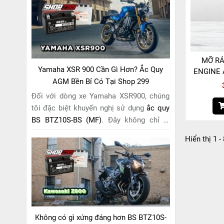
riêng cho "chiến mã" này. Với
công nghệ
MF (Maintenance Free)
tiên tiến, loại ắc
quy khô này hoàn toàn không cần bảo
dưỡng.
MỠ RÁ
Yamaha XSR 900 Cần Gì Hơn? Ắc Quy
ENGINE 
AGM Bền Bỉ Có Tại Shop 299
Đối với dòng xe Yamaha XSR900, chúng
tôi đặc biệt khuyến nghị sử dụng
ắc quy
BS BTZ10S-BS (MF)
. Đây không chỉ là
một lựa chọn thông thường, mà còn là
Hiển thị 1 -
giải pháp hoàn hảo được thiết kế dành
riêng cho "chiến mã" retro này. Với
công
nghệ MF (Maintenance Free)
tiên tiến,
loại ắc quy khô này hoàn toàn không cần
bảo dưỡng.
Không có gì xứng đáng hơn BS BTZ10S-