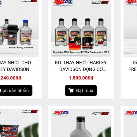
HAY NHỚT CHO
KIT THAY NHỚT HARLEY
D
EY DAVIDSON
DAVIDSON ĐỘNG CƠ
PRE
SPORSTER
REVOLUTION MAX 2021+
SYN
.240.000đ
1.800.000đ
họn sản phẩm
Đặt mua