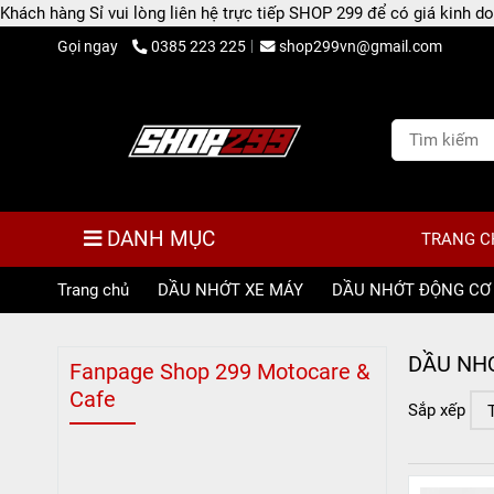
Khách hàng Sỉ vui lòng liên hệ trực tiếp SHOP 299 để có giá kinh
Gọi ngay
0385 223 225
shop299vn@gmail.com
DANH MỤC
TRANG C
Trang chủ
/
DẦU NHỚT XE MÁY
/
DẦU NHỚT ĐỘNG CƠ
DẦU NH
Fanpage Shop 299 Motocare &
Cafe
Sắp xếp