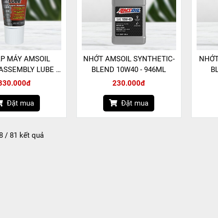
P MÁY AMSOIL
NHỚT AMSOIL SYNTHETIC-
NHỚT
ASSEMBLY LUBE -
BLEND 10W40 - 946ML
B
118ML
330.000đ
230.000đ
Đặt mua
Đặt mua
 8 / 81 kết quả