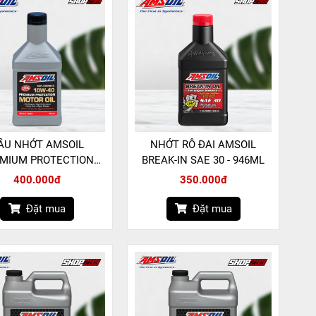
ẦU NHỚT AMSOIL
NHỚT RÔ ĐAI AMSOIL
MIUM PROTECTION
BREAK-IN SAE 30 - 946ML
THETIC MOTOR OIL
400.000đ
350.000đ
10W40 - 946ML
Đặt mua
Đặt mua