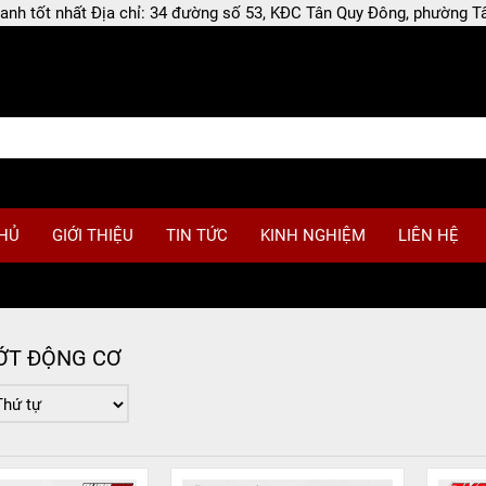
 doanh tốt nhất Địa chỉ: 34 đường số 53, KĐC Tân Quy Đông, phường
HỦ
GIỚI THIỆU
TIN TỨC
KINH NGHIỆM
LIÊN HỆ
ỚT ĐỘNG CƠ