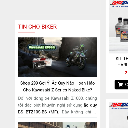
TIN CHO BIKER
KIT T
HARL
2
Shop 299 Gợi Ý: Ắc Quy Nào Hoàn Hảo
C
Cho Kawasaki Z-Series Naked Bike?
Đối với dòng xe Kawasaki Z1000, chúng
tôi đặc biệt khuyến nghị sử dụng
ắc quy
BS BTZ10S-BS (MF)
. Đây không chỉ là
một lựa chọn thông thường, mà còn là
giải pháp hoàn hảo được thiết kế dành