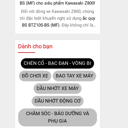
BS (MF) cho siêu phẩm Kawasaki Z800!
Đối với dòng xe Kawasaki Z800, chúng
tôi đặc biệt khuyến nghị sử dụng
ắc quy
BS BTZ10S-BS (MF)
. Đây không chỉ là
một lựa chọn thông thường, mà còn là
giải pháp hoàn hảo được thiết kế dành
Dành cho bạn
riêng cho "chiến mã" này. Với
công nghệ
MF (Maintenance Free)
tiên tiến, loại ắc
quy khô này hoàn toàn không cần bảo
CHÉN CỔ - BẠC ĐẠN - VÒNG BI
dưỡng.
ĐỒ CHƠI XE
BAO TAY XE MÁY
DẦU NHỚT XE MÁY
DẦU NHỚT ĐỘNG CƠ
CHĂM SÓC - BẢO DƯỠNG VÀ
PHỤ GIA