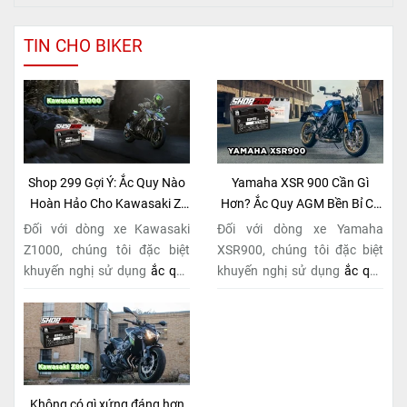
TIN CHO BIKER
Shop 299 Gợi Ý: Ắc Quy Nào
Yamaha XSR 900 Cần Gì
Hoàn Hảo Cho Kawasaki Z-
Hơn? Ắc Quy AGM Bền Bỉ Có
Series Naked Bike?
Tại Shop 299
Đối với dòng xe Kawasaki
Đối với dòng xe Yamaha
Z1000, chúng tôi đặc biệt
XSR900, chúng tôi đặc biệt
khuyến nghị sử dụng
ắc quy
khuyến nghị sử dụng
ắc quy
BS BTZ10S-BS (MF)
. Đây
BS BTZ10S-BS (MF)
. Đây
không chỉ là một lựa chọn
không chỉ là một lựa chọn
thông thường, mà còn là giải
thông thường, mà còn là giải
pháp hoàn hảo được thiết kế
pháp hoàn hảo được thiết kế
dành riêng cho "chiến mã"
dành riêng cho "chiến mã"
này. Với
công nghệ MF
retro này. Với
công nghệ MF
Không có gì xứng đáng hơn