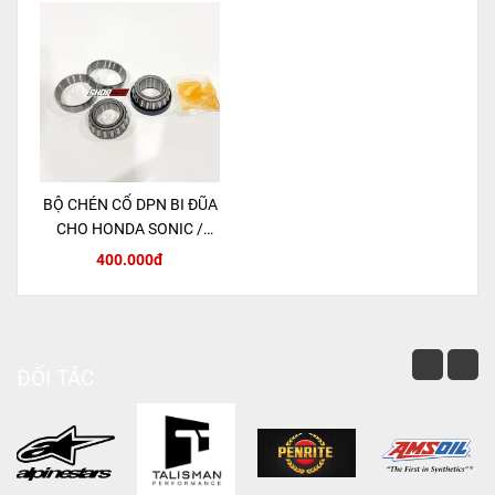
BỘ CHÉN CỔ DPN BI ĐŨA
CHO HONDA SONIC /
MSX 125 / CBR150R
400.000đ
ĐỐI TÁC