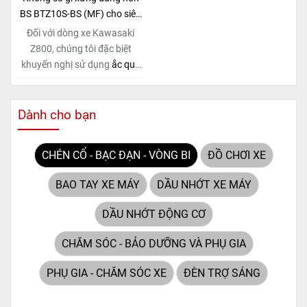
(Maintenance Free)
tiên tiến,
(Maintenance Free)
tiên tiến,
BS BTZ10S-BS (MF) cho siêu
loại ắc quy khô này hoàn
loại ắc quy khô này hoàn
phẩm Kawasaki Z800!
Đối với dòng xe Kawasaki
toàn không cần bảo dưỡng.
toàn không cần bảo dưỡng.
Z800, chúng tôi đặc biệt
khuyến nghị sử dụng
ắc quy
BS BTZ10S-BS (MF)
. Đây
không chỉ là một lựa chọn
thông thường, mà còn là giải
Dành cho bạn
pháp hoàn hảo được thiết kế
dành riêng cho "chiến mã"
CHÉN CỔ - BẠC ĐẠN - VÒNG BI
ĐỒ CHƠI XE
này. Với
công nghệ MF
(Maintenance Free)
tiên tiến,
BAO TAY XE MÁY
DẦU NHỚT XE MÁY
loại ắc quy khô này hoàn
toàn không cần bảo dưỡng.
DẦU NHỚT ĐỘNG CƠ
CHĂM SÓC - BẢO DƯỠNG VÀ PHỤ GIA
PHỤ GIA - CHĂM SÓC XE
ĐÈN TRỢ SÁNG