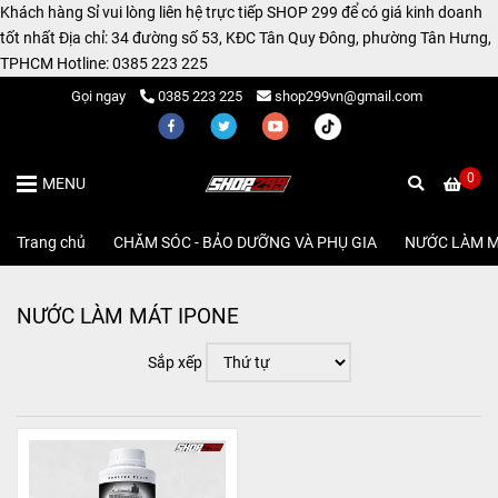
Khách hàng Sỉ vui lòng liên hệ trực tiếp SHOP 299 để có giá kinh doanh
tốt nhất Địa chỉ: 34 đường số 53, KĐC Tân Quy Đông, phường Tân Hưng,
TPHCM Hotline: 0385 223 225
Gọi ngay
0385 223 225
shop299vn@gmail.com
0
MENU
Trang chủ
/
CHĂM SÓC - BẢO DƯỠNG VÀ PHỤ GIA
/
NƯỚC LÀM 
NƯỚC LÀM MÁT IPONE
Sắp xếp