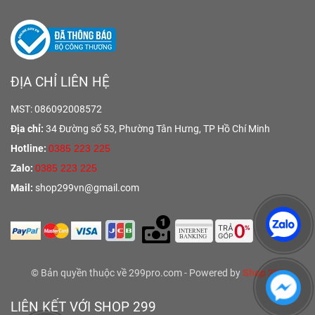
ĐỊA CHỈ LIÊN HỆ
MST: 086092008572
Địa chỉ:
34 Đường số 53, Phường Tân Hưng,
TP Hồ Chí Minh
Hotline:
0385 223 225
Zalo:
0385 223 225
Mail:
shop299vn@gmail.com
© Bản quyền thuộc về 299pro.com - Powered by
Shop 299
LIÊN KẾT VỚI SHOP 299