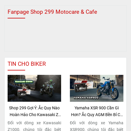
Fanpage Shop 299 Motocare & Cafe
TIN CHO BIKER
Shop 299 Gợi Ý: Ắc Quy Nào
Yamaha XSR 900 Cần Gì
Hoàn Hảo Cho Kawasaki Z-
Hơn? Ắc Quy AGM Bền Bỉ Có
Series Naked Bike?
Tại Shop 299
Đối với dòng xe Kawasaki
Đối với dòng xe Yamaha
Z1000, chúng tôi đặc biệt
XSR900, chúng tôi đặc biệt