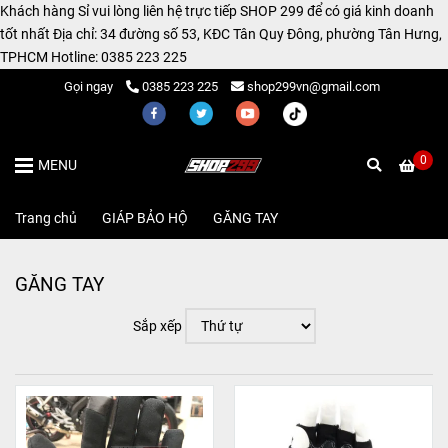
Khách hàng Sỉ vui lòng liên hệ trực tiếp SHOP 299 để có giá kinh doanh
tốt nhất Địa chỉ: 34 đường số 53, KĐC Tân Quy Đông, phường Tân Hưng,
TPHCM Hotline: 0385 223 225
Gọi ngay
0385 223 225
shop299vn@gmail.com
0
MENU
Trang chủ
/
GIÁP BẢO HỘ
/
GĂNG TAY
GĂNG TAY
Sắp xếp