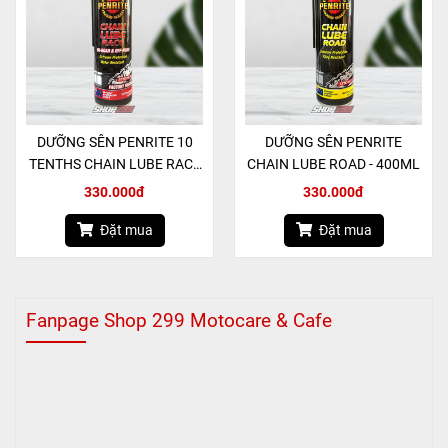
DƯỠNG SÊN PENRITE 10
DƯỠNG SÊN PENRITE
TENTHS CHAIN LUBE RACE
CHAIN LUBE ROAD - 400ML
- 500ML
330.000đ
330.000đ
Đặt mua
Đặt mua
Fanpage Shop 299 Motocare & Cafe