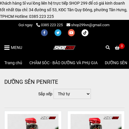
Khách hàng Sỉ vui lòng liên hệ trực tiếp SHOP 299 để có giá kinh doanh
tốt nhất Địa chỉ: 34 đường số 53, KĐC Tân Quy Đông, phường Tân Hưng,
TPHCM Hotline: 0385 223 225
Gọi ngay
0385 223 225
shop299vn@gmail.com
0
MENU
Trang chủ
/
CHĂM SÓC - BẢO DƯỠNG VÀ PHỤ GIA
/
DƯỠNG SÊN
DƯỠNG SÊN PENRITE
Sắp xếp