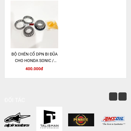
BỘ CHÉN CỔ DPN BI ĐŨA
CHO HONDA SONIC /
MSX 125 / CBR150R
400.000đ
ĐỐI TÁC