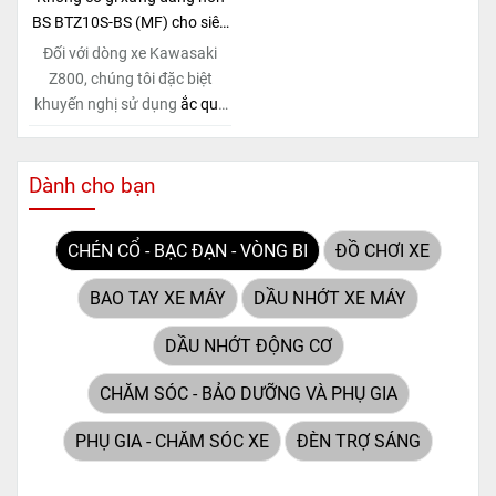
(Maintenance Free)
tiên tiến,
(Maintenance Free)
tiên tiến,
BS BTZ10S-BS (MF) cho siêu
loại ắc quy khô này hoàn
loại ắc quy khô này hoàn
phẩm Kawasaki Z800!
Đối với dòng xe Kawasaki
toàn không cần bảo dưỡng.
toàn không cần bảo dưỡng.
Z800, chúng tôi đặc biệt
khuyến nghị sử dụng
ắc quy
BS BTZ10S-BS (MF)
. Đây
không chỉ là một lựa chọn
thông thường, mà còn là giải
Dành cho bạn
pháp hoàn hảo được thiết kế
dành riêng cho "chiến mã"
CHÉN CỔ - BẠC ĐẠN - VÒNG BI
ĐỒ CHƠI XE
này. Với
công nghệ MF
(Maintenance Free)
tiên tiến,
BAO TAY XE MÁY
DẦU NHỚT XE MÁY
loại ắc quy khô này hoàn
toàn không cần bảo dưỡng.
DẦU NHỚT ĐỘNG CƠ
CHĂM SÓC - BẢO DƯỠNG VÀ PHỤ GIA
PHỤ GIA - CHĂM SÓC XE
ĐÈN TRỢ SÁNG