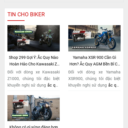
TIN CHO BIKER
Shop 299 Gợi Ý: Ắc Quy Nào
Yamaha XSR 900 Cần Gì
Hoàn Hảo Cho Kawasaki Z-
Hơn? Ắc Quy AGM Bền Bỉ Có
Series Naked Bike?
Tại Shop 299
Đối với dòng xe Kawasaki
Đối với dòng xe Yamaha
Z1000, chúng tôi đặc biệt
XSR900, chúng tôi đặc biệt
khuyến nghị sử dụng
ắc quy
khuyến nghị sử dụng
ắc quy
BS BTZ10S-BS (MF)
. Đây
BS BTZ10S-BS (MF)
. Đây
không chỉ là một lựa chọn
không chỉ là một lựa chọn
thông thường, mà còn là giải
thông thường, mà còn là giải
pháp hoàn hảo được thiết kế
pháp hoàn hảo được thiết kế
dành riêng cho "chiến mã"
dành riêng cho "chiến mã"
này. Với
công nghệ MF
retro này. Với
công nghệ MF
Không có gì xứng đáng hơn