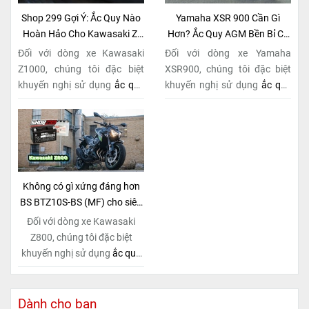
Shop 299 Gợi Ý: Ắc Quy Nào
Yamaha XSR 900 Cần Gì
Hoàn Hảo Cho Kawasaki Z-
Hơn? Ắc Quy AGM Bền Bỉ Có
Series Naked Bike?
Tại Shop 299
Đối với dòng xe Kawasaki
Đối với dòng xe Yamaha
Z1000, chúng tôi đặc biệt
XSR900, chúng tôi đặc biệt
khuyến nghị sử dụng
ắc quy
khuyến nghị sử dụng
ắc quy
BS BTZ10S-BS (MF)
. Đây
BS BTZ10S-BS (MF)
. Đây
không chỉ là một lựa chọn
không chỉ là một lựa chọn
thông thường, mà còn là giải
thông thường, mà còn là giải
pháp hoàn hảo được thiết kế
pháp hoàn hảo được thiết kế
dành riêng cho "chiến mã"
dành riêng cho "chiến mã"
này. Với
công nghệ MF
retro này. Với
công nghệ MF
Không có gì xứng đáng hơn
(Maintenance Free)
tiên tiến,
(Maintenance Free)
tiên tiến,
BS BTZ10S-BS (MF) cho siêu
loại ắc quy khô này hoàn
loại ắc quy khô này hoàn
phẩm Kawasaki Z800!
Đối với dòng xe Kawasaki
toàn không cần bảo dưỡng.
toàn không cần bảo dưỡng.
Z800, chúng tôi đặc biệt
khuyến nghị sử dụng
ắc quy
BS BTZ10S-BS (MF)
. Đây
không chỉ là một lựa chọn
thông thường, mà còn là giải
Dành cho bạn