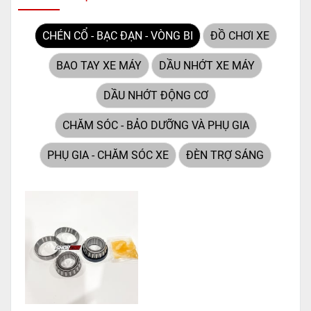
pháp hoàn hảo được thiết kế
dành riêng cho "chiến mã"
CHÉN CỔ - BẠC ĐẠN - VÒNG BI
ĐỒ CHƠI XE
này. Với
công nghệ MF
(Maintenance Free)
tiên tiến,
BAO TAY XE MÁY
DẦU NHỚT XE MÁY
loại ắc quy khô này hoàn
toàn không cần bảo dưỡng.
DẦU NHỚT ĐỘNG CƠ
CHĂM SÓC - BẢO DƯỠNG VÀ PHỤ GIA
PHỤ GIA - CHĂM SÓC XE
ĐÈN TRỢ SÁNG