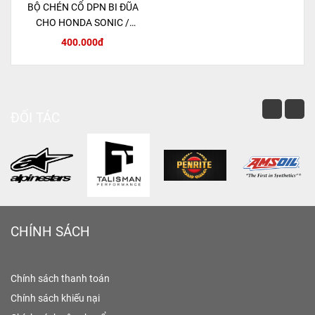
BỘ CHÉN CỔ DPN BI ĐŨA
CHO HONDA SONIC /
MSX 125 / CBR150R
400.000đ
ĐỐI TÁC
CHÍNH SÁCH
Chính sách thanh toán
Chính sách khiếu nại