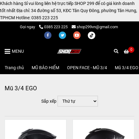
Khách hàng Sỉ vui lòng liên hệ trực tiếp SHOP 299 để có giá kinh doanh
tốt nhất Địa chỉ: 34 đường số 53, KĐC Tân Quy Đông, phường Tân Hưng,
TPHCM Hotline: 0385 223 225
Gọi ngay
0385 223 225
shop299vn@gmail.com
0
MENU
Trang chủ
/
MŨ BẢO HIỂM
/
OPEN FACE - MŨ 3/4
/
Mũ 3/4 EGO
Mũ 3/4 EGO
Sắp xếp