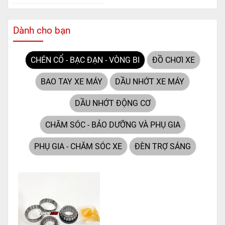
BS BTZ10S-BS (MF)
. Đây
không chỉ là một lựa chọn
thông thường, mà còn là giải
Dành cho bạn
pháp hoàn hảo được thiết kế
dành riêng cho "chiến mã"
CHÉN CỔ - BẠC ĐẠN - VÒNG BI
ĐỒ CHƠI XE
này. Với
công nghệ MF
(Maintenance Free)
tiên tiến,
BAO TAY XE MÁY
DẦU NHỚT XE MÁY
loại ắc quy khô này hoàn
toàn không cần bảo dưỡng.
DẦU NHỚT ĐỘNG CƠ
CHĂM SÓC - BẢO DƯỠNG VÀ PHỤ GIA
PHỤ GIA - CHĂM SÓC XE
ĐÈN TRỢ SÁNG