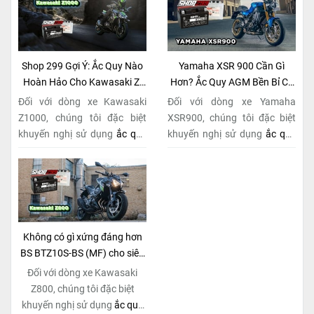
Shop 299 Gợi Ý: Ắc Quy Nào
Yamaha XSR 900 Cần Gì
Hoàn Hảo Cho Kawasaki Z-
Hơn? Ắc Quy AGM Bền Bỉ Có
Series Naked Bike?
Tại Shop 299
Đối với dòng xe Kawasaki
Đối với dòng xe Yamaha
Z1000, chúng tôi đặc biệt
XSR900, chúng tôi đặc biệt
khuyến nghị sử dụng
ắc quy
khuyến nghị sử dụng
ắc quy
BS BTZ10S-BS (MF)
. Đây
BS BTZ10S-BS (MF)
. Đây
không chỉ là một lựa chọn
không chỉ là một lựa chọn
thông thường, mà còn là giải
thông thường, mà còn là giải
pháp hoàn hảo được thiết kế
pháp hoàn hảo được thiết kế
dành riêng cho "chiến mã"
dành riêng cho "chiến mã"
này. Với
công nghệ MF
retro này. Với
công nghệ MF
Không có gì xứng đáng hơn
(Maintenance Free)
tiên tiến,
(Maintenance Free)
tiên tiến,
BS BTZ10S-BS (MF) cho siêu
loại ắc quy khô này hoàn
loại ắc quy khô này hoàn
phẩm Kawasaki Z800!
Đối với dòng xe Kawasaki
toàn không cần bảo dưỡng.
toàn không cần bảo dưỡng.
Z800, chúng tôi đặc biệt
khuyến nghị sử dụng
ắc quy