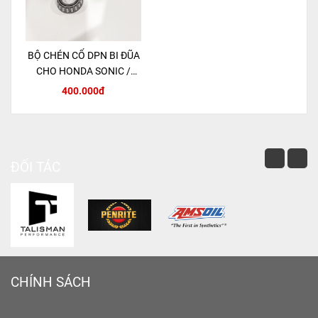
BỘ CHÉN CỔ DPN BI ĐŨA
CHO HONDA SONIC /
MSX 125 / CBR150R
400.000đ
ĐỐI TÁC
CHÍNH SÁCH