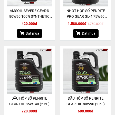
AMSOIL SEVERE GEAR®
NHỚT HỘP SỐ PENRITE
80W90 100% SYNTHETIC
PRO GEAR GL-4 75W90
GEAR LUBE - 946ml
(2.5L)
420.000đ
1.580.000đ
1.750.000đ
Đặt mua
Đặt mua
DẦU HỘP SỐ PENRITE
DẦU HỘP SỐ PENRITE
GEAR OIL 85W140 (2.5L)
GEAR OIL 80W90 (2.5L)
720.000đ
680.000đ