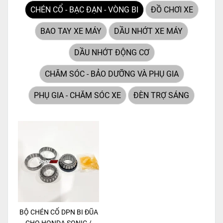
dành riêng cho "chiến mã"
CHÉN CỔ - BẠC ĐẠN - VÒNG BI
ĐỒ CHƠI XE
này. Với
công nghệ MF
(Maintenance Free)
tiên tiến,
BAO TAY XE MÁY
DẦU NHỚT XE MÁY
loại ắc quy khô này hoàn
toàn không cần bảo dưỡng.
DẦU NHỚT ĐỘNG CƠ
CHĂM SÓC - BẢO DƯỠNG VÀ PHỤ GIA
PHỤ GIA - CHĂM SÓC XE
ĐÈN TRỢ SÁNG
BỘ CHÉN CỔ DPN BI ĐŨA