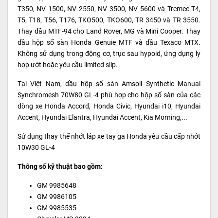
T350, NV 1500, NV 2550, NV 3500, NV 5600 và Tremec T4,
T5, T18, T56, T176, TKO500, TKO600, TR 3450 và TR 3550.
Thay dầu MTF-94 cho Land Rover, MG và Mini Cooper. Thay
dầu hộp số sàn Honda Genuie MTF và dầu Texaco MTX.
Không sử dụng trong động cơ, trục sau hypoid, ứng dụng ly
hợp ướt hoặc yêu cầu limited slip.
Tại Việt Nam, dầu hộp số sàn Amsoil Synthetic Manual
Synchromesh 70W80 GL-4 phù hợp cho hộp số sàn của các
dòng xe Honda Accord, Honda Civic, Hyundai i10, Hyundai
Accent, Hyundai Elantra, Hyundai Accent, Kia Morning,...
Sử dụng thay thế nhớt láp xe tay ga Honda yêu cầu cấp nhớt
10W30 GL-4
Thông số kỹ thuật bao gồm:
GM 9985648
GM 9986105
GM 9985535