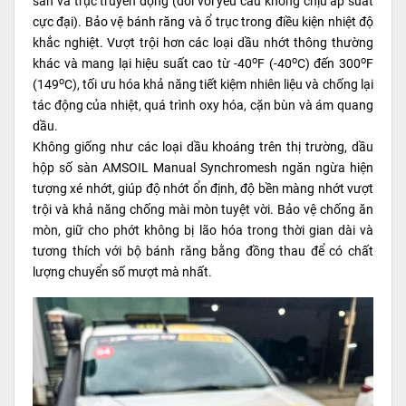
sàn và trục truyền động (đối với yêu cầu không chịu áp suất
cực đại). Bảo vệ bánh răng và ổ trục trong điều kiện nhiệt độ
khắc nghiệt. Vượt trội hơn các loại dầu nhớt thông thường
o
o
o
khác và mang lại hiệu suất cao từ -40
F (-40
C) đến 300
F
o
(149
C), tối ưu hóa khả năng tiết kiệm nhiên liệu và chống lại
tác động của nhiệt, quá trình oxy hóa, cặn bùn và ám quang
dầu.
Không giống như các loại dầu khoáng trên thị trường, dầu
hộp số sàn AMSOIL Manual Synchromesh ngăn ngừa hiện
tượng xé nhớt, giúp độ nhớt ổn định, độ bền màng nhớt vượt
trội và khả năng chống mài mòn tuyệt vời. Bảo vệ chống ăn
mòn, giữ cho phớt không bị lão hóa trong thời gian dài và
tương thích với bộ bánh răng bằng đồng thau để có chất
lượng chuyển số mượt mà nhất.