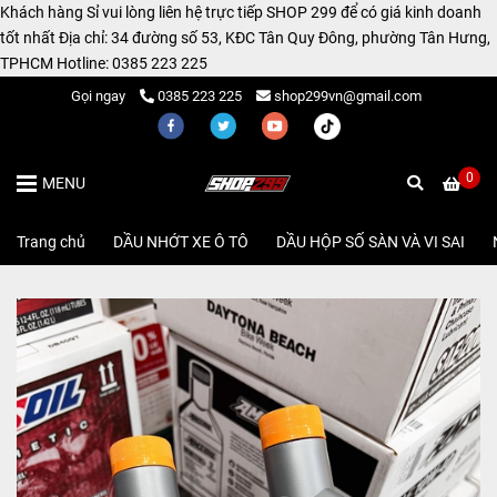
Khách hàng Sỉ vui lòng liên hệ trực tiếp SHOP 299 để có giá kinh doanh
tốt nhất Địa chỉ: 34 đường số 53, KĐC Tân Quy Đông, phường Tân Hưng,
TPHCM Hotline: 0385 223 225
Gọi ngay
0385 223 225
shop299vn@gmail.com
0
MENU
Trang chủ
/
DẦU NHỚT XE Ô TÔ
/
DẦU HỘP SỐ SÀN VÀ VI SAI
/