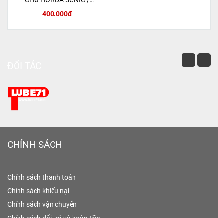
CHO HONDA SONIC /
MSX 125 / CBR150R
400.000đ
ĐỐI TÁC
CHÍNH SÁCH
Chính sách thanh toán
Chính sách khiếu nại
Chính sách vận chuyển