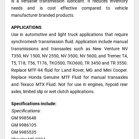
is a versatile transmission lubricant. It reduces inventory
needs and is cost effective compared to vehicle
manufacturer branded products.
APPLICATIONS
Use in automotive and light truck applications that require
synchromesh transmission fluid. Application include manual
transmissions and transaxles such as New Venture NV
T350, NV 1500, NV 2550, NV 3500, NV 5600, and Tremec T4,
T5, T18, T56, T176, TKO500, TKO600, TR 3450 and TR 3550.
Replace MTF-94 fluid for Land Rover, MG and Mini Cooper.
Replace Honda Genuine MTF Fluid for manual transaxles
and Texaco MTX Fluid. Not for use in engines, hypoid rear
axles, limited slip or wet clutch applications.
Specifications include:
Specifications:
GM 9985648
GM 9986105
GM 9985535