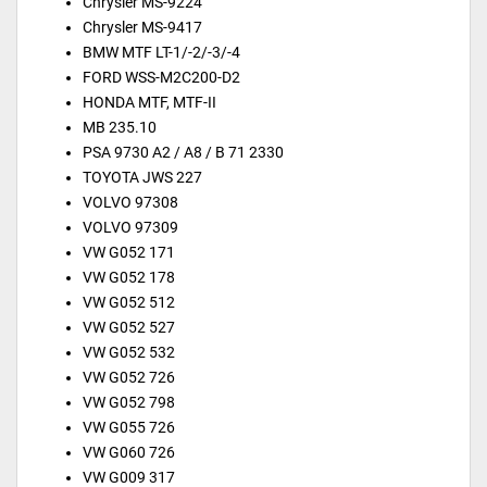
Chrysler MS-9224
Chrysler MS-9417
BMW MTF LT-1/-2/-3/-4
FORD WSS-M2C200-D2
HONDA MTF, MTF-II
MB 235.10
PSA 9730 A2 / A8 / B 71 2330
TOYOTA JWS 227
VOLVO 97308
VOLVO 97309
VW G052 171
VW G052 178
VW G052 512
VW G052 527
VW G052 532
VW G052 726
VW G052 798
VW G055 726
VW G060 726
VW G009 317