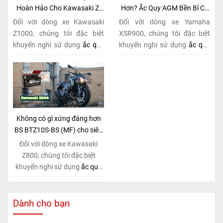
Hoàn Hảo Cho Kawasaki Z-
Hơn? Ắc Quy AGM Bền Bỉ Có
Series Naked Bike?
Tại Shop 299
Đối với dòng xe Kawasaki
Đối với dòng xe Yamaha
Z1000, chúng tôi đặc biệt
XSR900, chúng tôi đặc biệt
khuyến nghị sử dụng
ắc quy
khuyến nghị sử dụng
ắc quy
BS BTZ10S-BS (MF)
. Đây
BS BTZ10S-BS (MF)
. Đây
không chỉ là một lựa chọn
không chỉ là một lựa chọn
thông thường, mà còn là giải
thông thường, mà còn là giải
pháp hoàn hảo được thiết kế
pháp hoàn hảo được thiết kế
dành riêng cho "chiến mã"
dành riêng cho "chiến mã"
này. Với
công nghệ MF
retro này. Với
công nghệ MF
Không có gì xứng đáng hơn
(Maintenance Free)
tiên tiến,
(Maintenance Free)
tiên tiến,
BS BTZ10S-BS (MF) cho siêu
loại ắc quy khô này hoàn
loại ắc quy khô này hoàn
phẩm Kawasaki Z800!
Đối với dòng xe Kawasaki
toàn không cần bảo dưỡng.
toàn không cần bảo dưỡng.
Z800, chúng tôi đặc biệt
khuyến nghị sử dụng
ắc quy
BS BTZ10S-BS (MF)
. Đây
không chỉ là một lựa chọn
thông thường, mà còn là giải
Dành cho bạn
pháp hoàn hảo được thiết kế