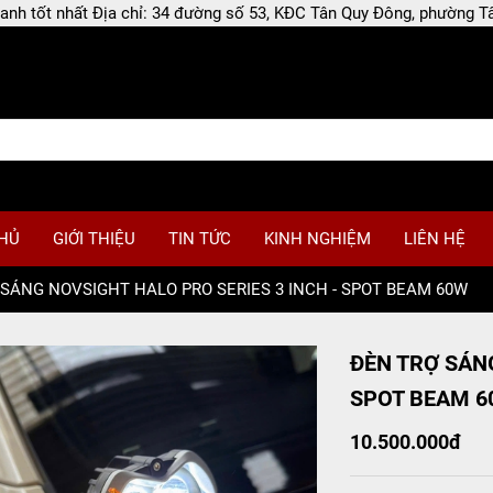
 doanh tốt nhất Địa chỉ: 34 đường số 53, KĐC Tân Quy Đông, phường
HỦ
GIỚI THIỆU
TIN TỨC
KINH NGHIỆM
LIÊN HỆ
SÁNG NOVSIGHT HALO PRO SERIES 3 INCH - SPOT BEAM 60W
ĐÈN TRỢ SÁNG
SPOT BEAM 6
10.500.000đ