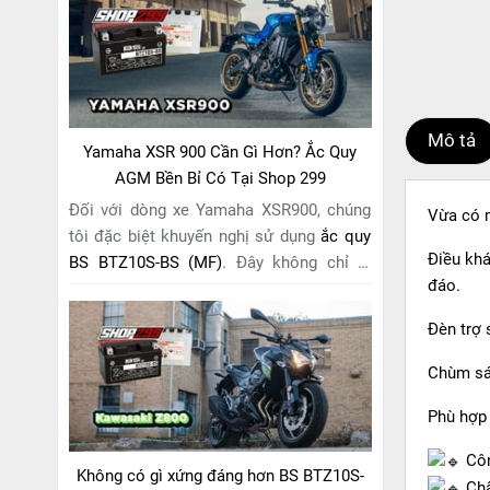
riêng cho "chiến mã" này. Với
công nghệ
MF (Maintenance Free)
tiên tiến, loại ắc
quy khô này hoàn toàn không cần bảo
dưỡng.
Mô tả
Yamaha XSR 900 Cần Gì Hơn? Ắc Quy
AGM Bền Bỉ Có Tại Shop 299
Đối với dòng xe Yamaha XSR900, chúng
Vừa có m
tôi đặc biệt khuyến nghị sử dụng
ắc quy
Điều khá
BS BTZ10S-BS (MF)
. Đây không chỉ là
đáo.
một lựa chọn thông thường, mà còn là
giải pháp hoàn hảo được thiết kế dành
Đèn trợ
riêng cho "chiến mã" retro này. Với
công
nghệ MF (Maintenance Free)
tiên tiến,
Chùm sá
loại ắc quy khô này hoàn toàn không cần
Phù hợp 
bảo dưỡng.
Côn
Không có gì xứng đáng hơn BS BTZ10S-
Chấ