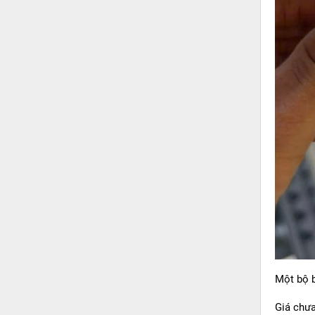
Một bộ b
Giá chưa