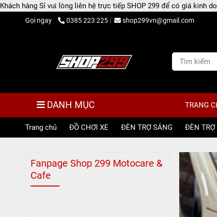
Khách hàng Sỉ vui lòng liên hệ trực tiếp SHOP 299 để có giá kinh
Gọi ngay
0385 223 225
shop299vn@gmail.com
DANH MỤC
TRANG C
Trang chủ
/
ĐỒ CHƠI XE
/
ĐÈN TRỢ SÁNG
/
ĐÈN TRỢ 
Fanpage Shop 299 Motocare &
Cafe