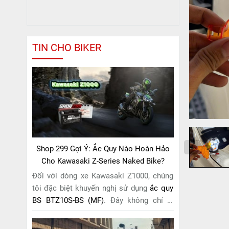
TIN CHO BIKER
Shop 299 Gợi Ý: Ắc Quy Nào Hoàn Hảo
Cho Kawasaki Z-Series Naked Bike?
Đối với dòng xe Kawasaki Z1000, chúng
tôi đặc biệt khuyến nghị sử dụng
ắc quy
BS BTZ10S-BS (MF)
. Đây không chỉ là
một lựa chọn thông thường, mà còn là
giải pháp hoàn hảo được thiết kế dành