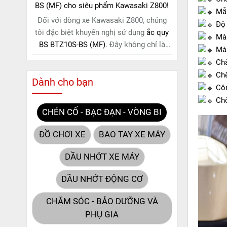
BS (MF) cho siêu phẩm Kawasaki Z800!
Mẫu
Đối với dòng xe Kawasaki Z800, chúng
Độ 
tôi đặc biệt khuyến nghị sử dụng
ắc quy
Màu
BS BTZ10S-BS (MF)
. Đây không chỉ là
Màu
một lựa chọn thông thường, mà còn là
Chấ
giải pháp hoàn hảo được thiết kế dành
Chế
Dành cho bạn
riêng cho "chiến mã" này. Với
công nghệ
Côn
MF (Maintenance Free)
tiên tiến, loại ắc
Chố
quy khô này hoàn toàn không cần bảo
CHÉN CỔ - BẠC ĐẠN - VÒNG BI
dưỡng.
ĐỒ CHƠI XE
BAO TAY XE MÁY
DẦU NHỚT XE MÁY
DẦU NHỚT ĐỘNG CƠ
CHĂM SÓC - BẢO DƯỠNG VÀ
PHỤ GIA