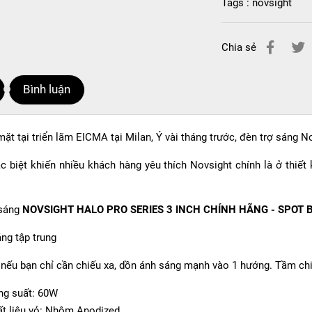
Tags :
novsight
Chia sẻ
Bình luận
ặt tại triển lãm EICMA tại Milan, Ý vài tháng trước, đèn trợ sáng 
c biệt khiến nhiều khách hàng yêu thích Novsight chính là ở thiết 
 sáng
NOVSIGHT HALO PRO SERIES 3 INCH CHÍNH HÃNG - SPOT 
ng tập trung
nếu bạn chỉ cần chiếu xa, dồn ánh sáng mạnh vào 1 hướng. Tầm chiếu
g suất: 60W
t liệu vỏ: Nhôm Anodized