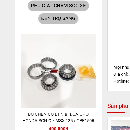
PHỤ GIA - CHĂM SÓC XE
ĐÈN TRỢ SÁNG
----------
Mọi nhu 
Địa chỉ:
Hotline:
Sản phẩm
BỘ CHÉN CỔ DPN BI ĐŨA CHO
HONDA SONIC / MSX 125 / CBR150R
400.000đ