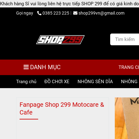
Khách hàng Sỉ vui lòng liên hệ trực tiếp SHOP 299 để có giá kinh
Gọi ngay
0385 223 225
shop299vn@gmail.com
DANH MỤC
TRANG C
Trang chủ
/
ĐỒ CHƠI XE
/
NHÔNG SÊN DĨA
/
NHÔNG 
Fanpage Shop 299 Motocare &
Cafe