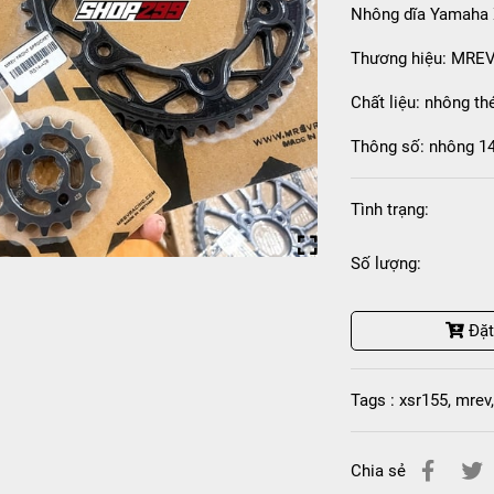
Nhông dĩa Yamaha
Thương hiệu: MRE
Chất liệu: nhông th
Thông số: nhông 14
Tình trạng:
Số lượng:
Đặ
Tags :
xsr155
,
mrev
Chia sẻ