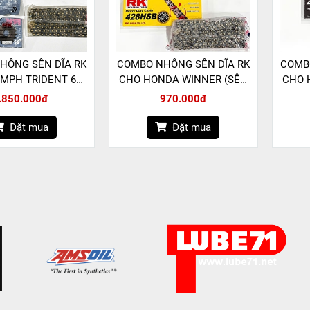
HÔNG SÊN DĨA RK
COMBO NHÔNG SÊN DĨA RK
COMB
MPH TRIDENT 660
CHO HONDA WINNER (SÊN
CHO 
520 KLO2 PHỐT O-
RK 428 HSB KHÔNG PHỐT)
RK 4
.850.000đ
970.000đ
RING)
Đặt mua
Đặt mua