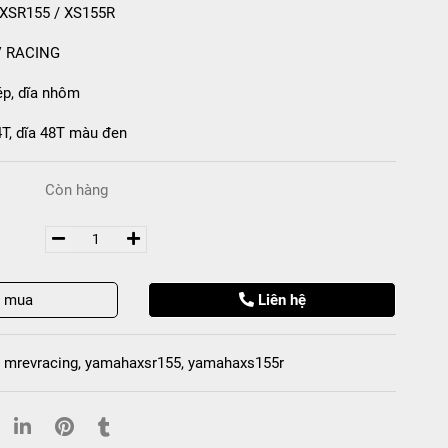
 XSR155 / XS155R
V RACING
ép, dĩa nhôm
T, dĩa 48T màu đen
Còn hàng
t mua
Liên hệ
,
mrevracing
,
yamahaxsr155
,
yamahaxs155r