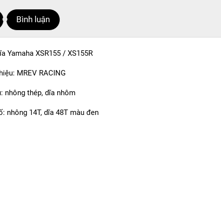
Bình luận
ĩa Yamaha XSR155 / XS155R
hiệu: MREV RACING
u: nhông thép, dĩa nhôm
: nhông 14T, dĩa 48T màu đen