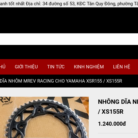
 doanh tốt nhất Địa chỉ: 34 đường số 53, KĐC Tân Quy Đông, phường
HỦ
GIỚI THIỆU
TIN TỨC
KINH NGHIỆM
LIÊN HỆ
DĨA NHÔM MREV RACING CHO YAMAHA XSR155 / XS155R
NHÔNG DĨA 
/ XS155R
1.240.000đ