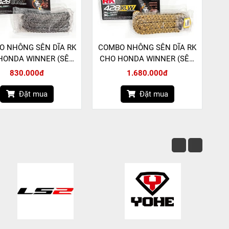
O NHÔNG SÊN DĨA RK
COMBO NHÔNG SÊN DĨA RK
HONDA WINNER (SÊN
CHO HONDA WINNER (SÊN
28 ELO PHỐT O-RING)
RK 428 KLW PHỐT XW-RING)
830.000đ
1.680.000đ
Đặt mua
Đặt mua