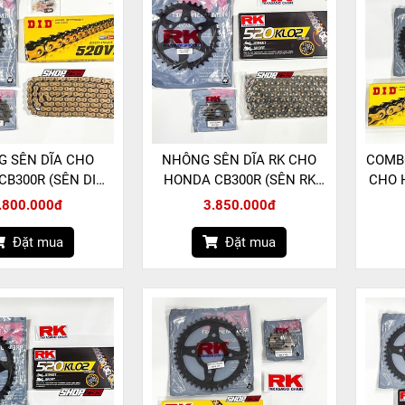
 SÊN DĨA CHO
NHÔNG SÊN DĨA RK CHO
COMB
CB300R (SÊN DID
HONDA CB300R (SÊN RK
CHO 
-3 PHỐT X-RING)
520 KLO2 PHỐT O-RING)
DID 
.800.000đ
3.850.000đ
Đặt mua
Đặt mua