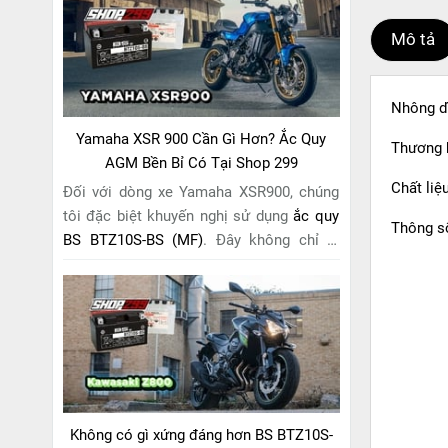
riêng cho "chiến mã" này. Với
công nghệ
Mô tả
MF (Maintenance Free)
tiên tiến, loại ắc
quy khô này hoàn toàn không cần bảo
dưỡng.
Nhông d
Yamaha XSR 900 Cần Gì Hơn? Ắc Quy
Thương 
AGM Bền Bỉ Có Tại Shop 299
Chất liệ
Đối với dòng xe Yamaha XSR900, chúng
tôi đặc biệt khuyến nghị sử dụng
ắc quy
Thông số
BS BTZ10S-BS (MF)
. Đây không chỉ là
một lựa chọn thông thường, mà còn là
giải pháp hoàn hảo được thiết kế dành
riêng cho "chiến mã" retro này. Với
công
nghệ MF (Maintenance Free)
tiên tiến,
loại ắc quy khô này hoàn toàn không cần
bảo dưỡng.
Không có gì xứng đáng hơn BS BTZ10S-