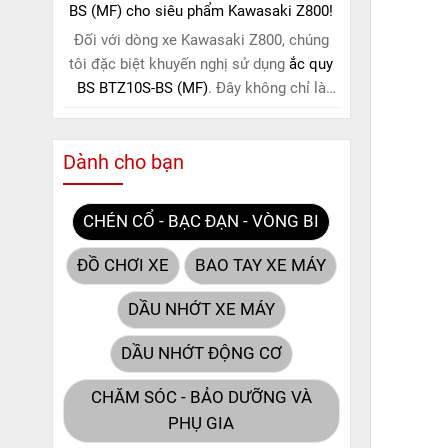
BS (MF) cho siêu phẩm Kawasaki Z800!
Đối với dòng xe Kawasaki Z800, chúng
tôi đặc biệt khuyến nghị sử dụng
ắc quy
BS BTZ10S-BS (MF)
. Đây không chỉ là
một lựa chọn thông thường, mà còn là
giải pháp hoàn hảo được thiết kế dành
Dành cho bạn
riêng cho "chiến mã" này. Với
công nghệ
MF (Maintenance Free)
tiên tiến, loại ắc
quy khô này hoàn toàn không cần bảo
CHÉN CỔ - BẠC ĐẠN - VÒNG BI
dưỡng.
ĐỒ CHƠI XE
BAO TAY XE MÁY
DẦU NHỚT XE MÁY
DẦU NHỚT ĐỘNG CƠ
CHĂM SÓC - BẢO DƯỠNG VÀ
PHỤ GIA