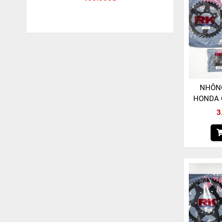
NHÔNG
HONDA 
520 VX
3