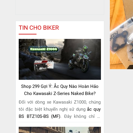
TIN CHO BIKER
Shop 299 Gợi Ý: Ắc Quy Nào Hoàn Hảo
Cho Kawasaki Z-Series Naked Bike?
Đối với dòng xe Kawasaki Z1000, chúng
tôi đặc biệt khuyến nghị sử dụng
ắc quy
BS BTZ10S-BS (MF)
. Đây không chỉ là
một lựa chọn thông thường, mà còn là
giải pháp hoàn hảo được thiết kế dành