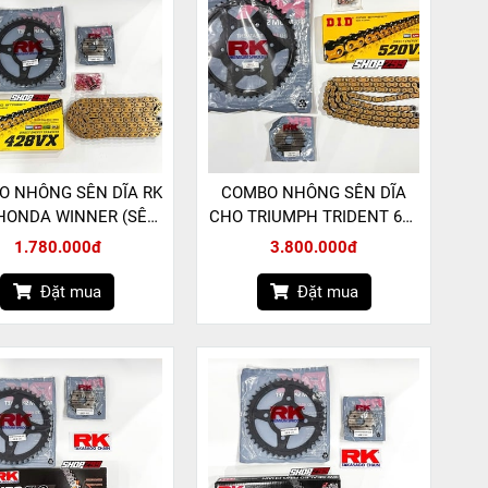
O NHÔNG SÊN DĨA RK
COMBO NHÔNG SÊN DĨA
HONDA WINNER (SÊN
CHO TRIUMPH TRIDENT 660
428 VX PHỐT X-RING)
(SÊN DID 520 VX-3 PHỐT X-
1.780.000đ
3.800.000đ
RING)
Đặt mua
Đặt mua