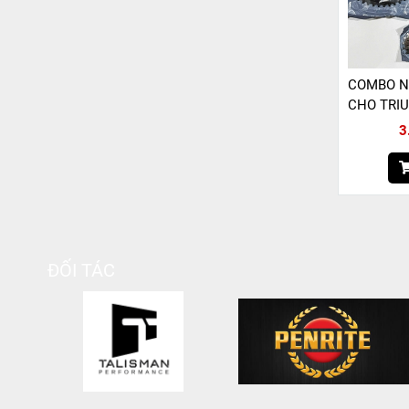
COMBO N
CHO TRIU
(SÊN RK 
3
ĐỐI TÁC