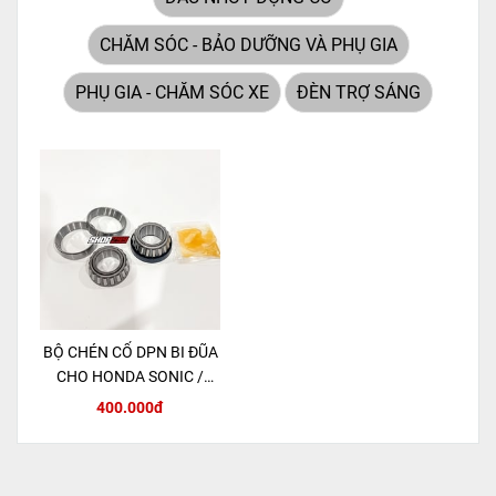
CHĂM SÓC - BẢO DƯỠNG VÀ PHỤ GIA
PHỤ GIA - CHĂM SÓC XE
ĐÈN TRỢ SÁNG
BỘ CHÉN CỔ DPN BI ĐŨA
CHO HONDA SONIC /
MSX 125 / CBR150R
400.000đ