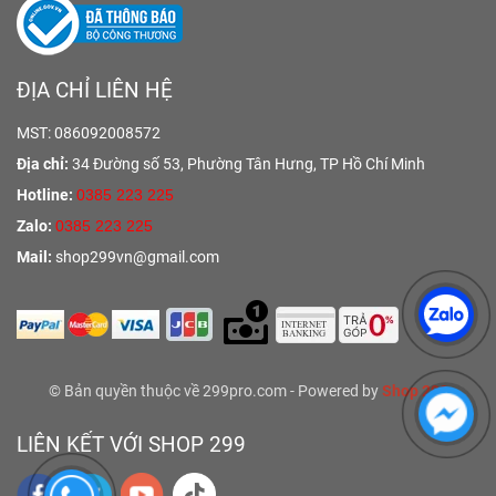
ĐỊA CHỈ LIÊN HỆ
MST: 086092008572
Địa chỉ:
34 Đường số 53, Phường Tân Hưng,
TP Hồ Chí Minh
Hotline:
0385 223 225
Zalo:
0385 223 225
Mail:
shop299vn@gmail.com
© Bản quyền thuộc về 299pro.com - Powered by
Shop 299
LIÊN KẾT VỚI SHOP 299