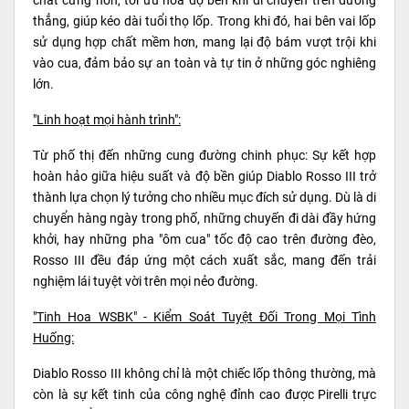
chất cứng hơn, tối ưu hóa độ bền khi di chuyển trên đường
thẳng, giúp kéo dài tuổi thọ lốp. Trong khi đó, hai bên vai lốp
sử dụng hợp chất mềm hơn, mang lại độ bám vượt trội khi
vào cua, đảm bảo sự an toàn và tự tin ở những góc nghiêng
lớn.
"Linh hoạt mọi hành trình":
Từ phố thị đến những cung đường chinh phục: Sự kết hợp
hoàn hảo giữa hiệu suất và độ bền giúp Diablo Rosso III trở
thành lựa chọn lý tưởng cho nhiều mục đích sử dụng. Dù là di
chuyển hàng ngày trong phố, những chuyến đi dài đầy hứng
khởi, hay những pha "ôm cua" tốc độ cao trên đường đèo,
Rosso III đều đáp ứng một cách xuất sắc, mang đến trải
nghiệm lái tuyệt vời trên mọi nẻo đường.
"Tinh Hoa WSBK" - Kiểm Soát Tuyệt Đối Trong Mọi Tình
Huống:
Diablo Rosso III không chỉ là một chiếc lốp thông thường, mà
còn là sự kết tinh của công nghệ đỉnh cao được Pirelli trực