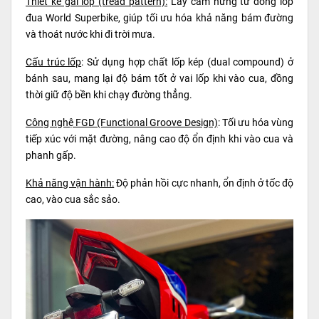
Thiết kế gai lốp (tread pattern):
Lấy cảm hứng từ dòng lốp
đua World Superbike, giúp tối ưu hóa khả năng bám đường
và thoát nước khi đi trời mưa.
Cấu trúc lốp
: Sử dụng hợp chất lốp kép (dual compound) ở
bánh sau, mang lại độ bám tốt ở vai lốp khi vào cua, đồng
thời giữ độ bền khi chạy đường thẳng.
Công nghệ FGD (Functional Groove Design)
: Tối ưu hóa vùng
tiếp xúc với mặt đường, nâng cao độ ổn định khi vào cua và
phanh gấp.
Khả năng vận hành:
Độ phản hồi cực nhanh, ổn định ở tốc độ
cao, vào cua sắc sảo.