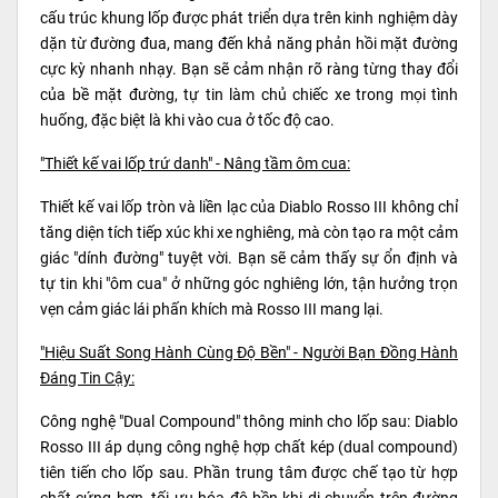
cấu trúc khung lốp được phát triển dựa trên kinh nghiệm dày
dặn từ đường đua, mang đến khả năng phản hồi mặt đường
cực kỳ nhanh nhạy. Bạn sẽ cảm nhận rõ ràng từng thay đổi
của bề mặt đường, tự tin làm chủ chiếc xe trong mọi tình
huống, đặc biệt là khi vào cua ở tốc độ cao.
"Thiết kế vai lốp trứ danh" - Nâng tầm ôm cua:
Thiết kế vai lốp tròn và liền lạc của Diablo Rosso III không chỉ
tăng diện tích tiếp xúc khi xe nghiêng, mà còn tạo ra một cảm
giác "dính đường" tuyệt vời. Bạn sẽ cảm thấy sự ổn định và
tự tin khi "ôm cua" ở những góc nghiêng lớn, tận hưởng trọn
vẹn cảm giác lái phấn khích mà Rosso III mang lại.
"Hiệu Suất Song Hành Cùng Độ Bền" - Người Bạn Đồng Hành
Đáng Tin Cậy:
Công nghệ "Dual Compound" thông minh cho lốp sau: Diablo
Rosso III áp dụng công nghệ hợp chất kép (dual compound)
tiên tiến cho lốp sau. Phần trung tâm được chế tạo từ hợp