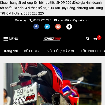
Khách hàng Sỉ vui lòng liên hệ trực tiếp SHOP 299 để có giá kinh doanh
tốt nhất Địa chỉ: 34 đường số 53, KĐC Tân Quy Đông, phường Tân Hưng,
TPHCM Hotline: 0385 223 225
Gọi ngay
0385 223 225
shop299vn@gmail.com
0
MENU
Trang chủ
/
ĐỒ CHƠI XE
/
VỎ - LỐP/ MÂM XE
/
LỐP PIRELLI DI