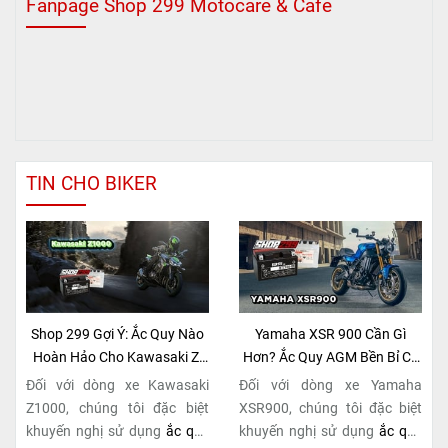
Fanpage Shop 299 Motocare & Cafe
TIN CHO BIKER
Shop 299 Gợi Ý: Ắc Quy Nào
Yamaha XSR 900 Cần Gì
Hoàn Hảo Cho Kawasaki Z-
Hơn? Ắc Quy AGM Bền Bỉ Có
Series Naked Bike?
Tại Shop 299
Đối với dòng xe Kawasaki
Đối với dòng xe Yamaha
Z1000, chúng tôi đặc biệt
XSR900, chúng tôi đặc biệt
khuyến nghị sử dụng
ắc quy
khuyến nghị sử dụng
ắc quy