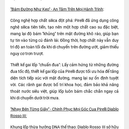
"Bám Đường Như Keo" - An Tâm Trên Mọi Hành Trình
:
Công nghệ hợp chất silica đột phá: Pirelli đã ứng dụng công
nghệ silica tiên tiến, tạo nên một hợp chất cao su đặc biệt,
mang lại độ bám "khủng" trên mặt đường khô ráo, giúp bạn
tự tin vào từng cú đánh lái. Đồng thời, hợp chất này vẫn duy
trì độ an toàn tối đa khi di chuyển trên đường ướt, giảm thiểu
nguy cơ trơn trượt.
Thiết kế gai lốp "chuẩn đua": Lấy cảm hứng từ những đường
đua tốc độ, thiết kế gai lốp của Pirelli được tối ưu hóa để tăng
diện tích tiếp xúc với mặt đường, mang lại sự ổn định tuyệt
vời. Các rãnh gai được bố trí khoa học, đảm bảo khả năng
thoát nước siêu việt, giúp lốp luôn bám chắc chắn ngay cả
khi di chuyển dưới trời mưa.
"Nhạy Bén Từng Giây" - Chinh Phục Mọi Góc Cua Pirelli Diablo
Rosso III:
Khung lốp thừa hưởng DNA thể thao: Diablo Rosso III sở hữu