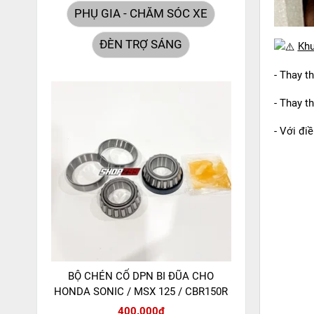
PHỤ GIA - CHĂM SÓC XE
ĐÈN TRỢ SÁNG
Khu
- Thay t
- Thay t
- Với đi
BỘ CHÉN CỔ DPN BI ĐŨA CHO
HONDA SONIC / MSX 125 / CBR150R
400.000đ