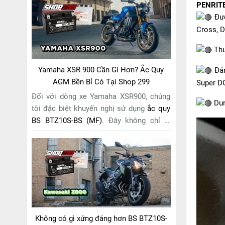
PENRITE
riêng cho "chiến mã" này. Với
công nghệ
Đượ
MF (Maintenance Free)
tiên tiến, loại ắc
Cross, Dr
quy khô này hoàn toàn không cần bảo
dưỡng.
Thu
Yamaha XSR 900 Cần Gì Hơn? Ắc Quy
Đảm
AGM Bền Bỉ Có Tại Shop 299
Super D
Đối với dòng xe Yamaha XSR900, chúng
Dun
tôi đặc biệt khuyến nghị sử dụng
ắc quy
BS BTZ10S-BS (MF)
. Đây không chỉ là
một lựa chọn thông thường, mà còn là
giải pháp hoàn hảo được thiết kế dành
riêng cho "chiến mã" retro này. Với
công
nghệ MF (Maintenance Free)
tiên tiến,
loại ắc quy khô này hoàn toàn không cần
bảo dưỡng.
Không có gì xứng đáng hơn BS BTZ10S-