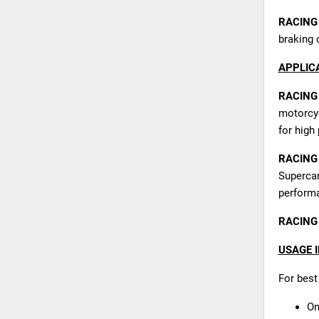
RACING
braking 
APPLIC
RACING
motorcyc
for high
RACING
Superca
performan
RACING
USAGE 
For best
On