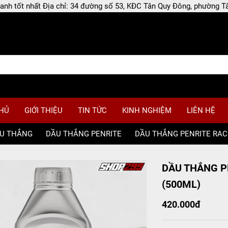
 doanh tốt nhất Địa chỉ: 34 đường số 53, KĐC Tân Quy Đông, phường
HỦ
GIỚI THIỆU
TIN TỨC
KINH NGHIỆM
LIÊN HỆ
U THẮNG
/
DẦU THẮNG PENRITE
/
DẦU THẮNG PENRITE RACI
DẦU THẮNG P
(500ML)
420.000đ