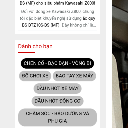
BS (MF) cho siêu phẩm Kawasaki Z800!
Đối với dòng xe Kawasaki Z800, chúng
tôi đặc biệt khuyến nghị sử dụng
ắc quy
BS BTZ10S-BS (MF)
. Đây không chỉ là
một lựa chọn thông thường, mà còn là
giải pháp hoàn hảo được thiết kế dành
Dành cho bạn
riêng cho "chiến mã" này. Với
công nghệ
MF (Maintenance Free)
tiên tiến, loại ắc
quy khô này hoàn toàn không cần bảo
CHÉN CỔ - BẠC ĐẠN - VÒNG BI
dưỡng.
ĐỒ CHƠI XE
BAO TAY XE MÁY
DẦU NHỚT XE MÁY
DẦU NHỚT ĐỘNG CƠ
CHĂM SÓC - BẢO DƯỠNG VÀ
PHỤ GIA