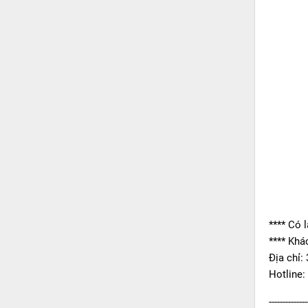
**** Có 
**** Khá
Địa chỉ:
Hotline:
--------------