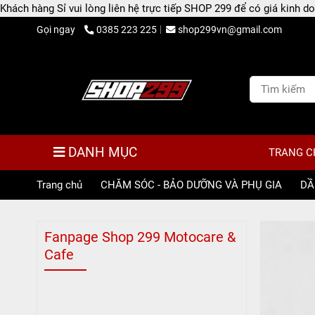
Khách hàng Sỉ vui lòng liên hệ trực tiếp SHOP 299 để có giá kinh
Gọi ngay
0385 223 225
shop299vn@gmail.com
DANH MỤC
TRANG C
Trang chủ
/
CHĂM SÓC - BẢO DƯỠNG VÀ PHỤ GIA
/
DẦ
Fanpage Shop 299 Motocare &
Cafe