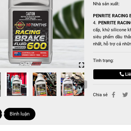
Nhà sản xuất:
PENRITE RACING 
4.
PENRITE RACIN
cấp, khử silicone 
siêu phẩm dầu thắ
nhất, hỗ trợ cả nh
Tình trạng:
Liê
Chia sẻ
Bình luận