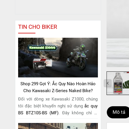
TIN CHO BIKER
Shop 299 Gợi Ý: Ắc Quy Nào Hoàn Hảo
Cho Kawasaki Z-Series Naked Bike?
Đối với dòng xe Kawasaki Z1000, chúng
tôi đặc biệt khuyến nghị sử dụng
ắc quy
Mô tả
BS BTZ10S-BS (MF)
. Đây không chỉ là
một lựa chọn thông thường, mà còn là
giải pháp hoàn hảo được thiết kế dành