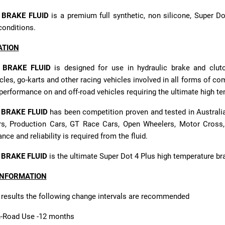
 BRAKE FLUID
is a premium full synthetic, non silicone, Super Do
conditions.
ATION
 BRAKE FLUID
is designed for use in hydraulic brake and clutc
les, go-karts and other racing vehicles involved in all forms of compe
 performance on and off-road vehicles requiring the ultimate high te
 BRAKE FLUID
has been competition proven and tested in Australi
rs, Production Cars, GT Race Cars, Open Wheelers, Motor Cross
ce and reliability is required from the fluid.
 BRAKE FLUID
is the ultimate Super Dot 4 Plus high temperature brak
INFORMATION
 results the following change intervals are recommended
-Road Use -12 months