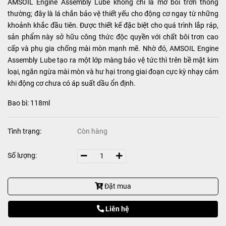
AMSOIL Engine Assembly Lube không chỉ là mỡ bôi trơn thông
thường; đây là lá chắn bảo vệ thiết yếu cho động cơ ngay từ những
khoảnh khắc đầu tiên. Được thiết kế đặc biệt cho quá trình lắp ráp,
sản phẩm này sở hữu công thức độc quyền với chất bôi trơn cao
cấp và phụ gia chống mài mòn mạnh mẽ. Nhờ đó, AMSOIL Engine
Assembly Lube tạo ra một lớp màng bảo vệ tức thì trên bề mặt kim
loại, ngăn ngừa mài mòn và hư hại trong giai đoạn cực kỳ nhạy cảm
khi động cơ chưa có áp suất dầu ổn định.
Bao bì: 118ml
Tình trạng:
Còn hàng
Số lượng:
Đặt mua
Liên hệ