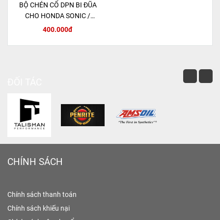
BỘ CHÉN CỔ DPN BI ĐŨA
CHO HONDA SONIC /
MSX 125 / CBR150R
400.000đ
ĐỐI TÁC
CHÍNH SÁCH
Chính sách thanh toán
Chính sách khiếu nại