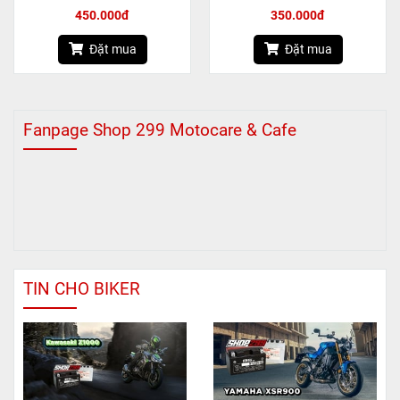
GRAM
450.000đ
350.000đ
Đặt mua
Đặt mua
Fanpage Shop 299 Motocare & Cafe
TIN CHO BIKER