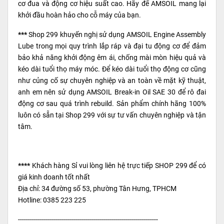
cơ đua và động cơ hiệu suất cao. Hãy để AMSOIL mang lại
khởi đầu hoàn hảo cho cỗ máy của bạn.
***
Shop 299 khuyến nghị sử dụng AMSOIL Engine Assembly
Lube trong mọi quy trình lắp ráp và đại tu động cơ để đảm
bảo khả năng khởi động êm ái, chống mài mòn hiệu quả và
kéo dài tuổi thọ máy móc. Để kéo dài tuổi thọ động cơ cũng
như củng cố sự chuyên nghiệp và an toàn về mặt kỹ thuật,
anh em nên sử dụng
AMSOIL Break-in Oil SAE 30
để rô đai
động cơ sau quá trình rebuild. Sản phẩm chính hãng 100%
luôn có sẵn tại Shop 299 với sự tư vấn chuyên nghiệp và tận
tâm.
****
Khách hàng Sỉ vui lòng liên hệ trực tiếp SHOP 299 để có
giá kinh doanh tốt nhất
Địa chỉ: 34 đường số 53, phường Tân Hưng, TPHCM
Hotline: 0385 223 225
----------------------------------------------------------------------