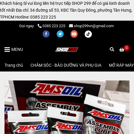
Khách hàng Sỉ vui lòng liên hệ trực tiếp SHOP 299 để có giá kinh doanh
tốt nhất Địa chỉ: 34 đường số 53, KĐC Tân Quy Đông, phường Tân Hưng,
TPHCM Hotline: 0385 223 225
Gọi ngay
0385 223 225
shop299vn@gmail.com
0
MENU
Trang chủ
/
CHĂM SÓC - BẢO DƯỠNG VÀ PHỤ GIA
/
MỠ RÁP MÁY