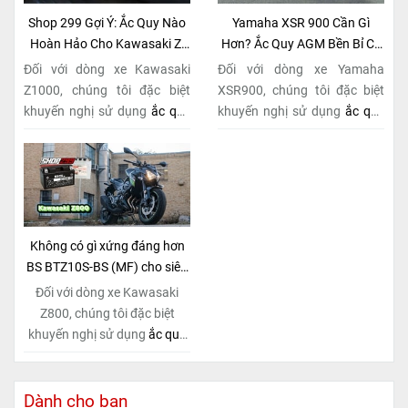
Shop 299 Gợi Ý: Ắc Quy Nào
Yamaha XSR 900 Cần Gì
Hoàn Hảo Cho Kawasaki Z-
Hơn? Ắc Quy AGM Bền Bỉ Có
Series Naked Bike?
Tại Shop 299
Đối với dòng xe Kawasaki
Đối với dòng xe Yamaha
Z1000, chúng tôi đặc biệt
XSR900, chúng tôi đặc biệt
khuyến nghị sử dụng
ắc quy
khuyến nghị sử dụng
ắc quy
BS BTZ10S-BS (MF)
. Đây
BS BTZ10S-BS (MF)
. Đây
không chỉ là một lựa chọn
không chỉ là một lựa chọn
thông thường, mà còn là giải
thông thường, mà còn là giải
pháp hoàn hảo được thiết kế
pháp hoàn hảo được thiết kế
dành riêng cho "chiến mã"
dành riêng cho "chiến mã"
này. Với
công nghệ MF
retro này. Với
công nghệ MF
Không có gì xứng đáng hơn
(Maintenance Free)
tiên tiến,
(Maintenance Free)
tiên tiến,
BS BTZ10S-BS (MF) cho siêu
loại ắc quy khô này hoàn
loại ắc quy khô này hoàn
phẩm Kawasaki Z800!
Đối với dòng xe Kawasaki
toàn không cần bảo dưỡng.
toàn không cần bảo dưỡng.
Z800, chúng tôi đặc biệt
khuyến nghị sử dụng
ắc quy
BS BTZ10S-BS (MF)
. Đây
không chỉ là một lựa chọn
thông thường, mà còn là giải
Dành cho bạn