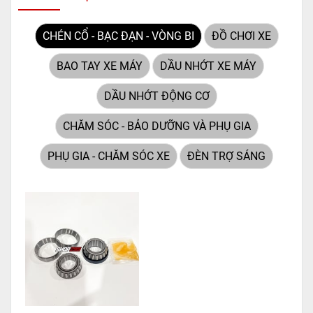
pháp hoàn hảo được thiết kế
dành riêng cho "chiến mã"
CHÉN CỔ - BẠC ĐẠN - VÒNG BI
ĐỒ CHƠI XE
này. Với
công nghệ MF
(Maintenance Free)
tiên tiến,
BAO TAY XE MÁY
DẦU NHỚT XE MÁY
loại ắc quy khô này hoàn
toàn không cần bảo dưỡng.
DẦU NHỚT ĐỘNG CƠ
CHĂM SÓC - BẢO DƯỠNG VÀ PHỤ GIA
PHỤ GIA - CHĂM SÓC XE
ĐÈN TRỢ SÁNG