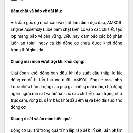
Bám chặt và bảo vệ dài lâu:
Với dầu gốc độ nhớt cao và chất làm dính độc đáo, AMSOIL
Engine Assembly Lube bám chặt kiên cố vào các chi tiết, tạo
lớp màng bảo vệ bền vững. Điều này đảm bảo các bộ phận
luôn an toàn, ngay cả khi động cơ chưa được khởi động
trong thời gian dài.
Chống mài mòn vượt trội khi khởi động:
Giai đoạn khởi động ban đầu, khi áp suất dầu thấp, là lúc
động cơ dễ bị tổn thương nhất. AMSOIL Engine Assembly
Lube chứa hàm lượng cao phụ gia chống mài mòn, chủ động
ngăn ngừa ma sát và hư hại cho các chi tiết quan trọng như
trục cam, vòng bi, đảm bảo khởi đầu êm ái và kéo dài tuổi thọ
động cơ.
Kháng rỉ sét và ăn mòn hiệu quả:
Động cơ lưu trữ trong quá trình lắp ráp dễ bị rỉ sét. Sản phẩm