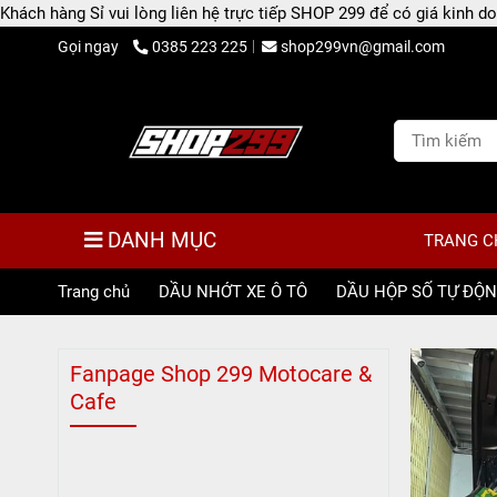
Khách hàng Sỉ vui lòng liên hệ trực tiếp SHOP 299 để có giá kinh
Gọi ngay
0385 223 225
shop299vn@gmail.com
DANH MỤC
TRANG C
Trang chủ
/
DẦU NHỚT XE Ô TÔ
/
DẦU HỘP SỐ TỰ ĐỘ
Fanpage Shop 299 Motocare &
Cafe