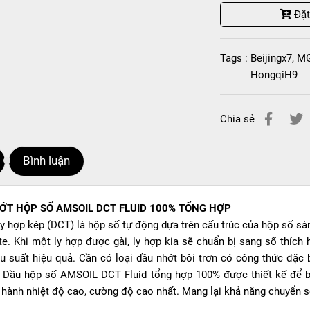
Đặ
Tags :
Beijingx7
,
M
HongqiH9
Chia sẻ
Bình luận
ỚT HỘP SỐ AMSOIL DCT FLUID 100% TỔNG HỢP
y hợp kép (DCT) là hộp số tự động dựa trên cấu ​​trúc của hộp số s
e. Khi một ly hợp được gài, ly hợp kia sẽ chuẩn bị sang số thích 
ệu suất hiệu quả. Cần có loại dầu nhớt bôi trơn có công thức đặc b
y. Dầu hộp số AMSOIL DCT Fluid tổng hợp 100% được thiết kế để b
 hành nhiệt độ cao, cường độ cao nhất. Mang lại khả năng chuyể