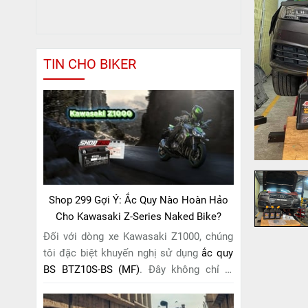
TIN CHO BIKER
Shop 299 Gợi Ý: Ắc Quy Nào Hoàn Hảo
Cho Kawasaki Z-Series Naked Bike?
Đối với dòng xe Kawasaki Z1000, chúng
tôi đặc biệt khuyến nghị sử dụng
ắc quy
BS BTZ10S-BS (MF)
. Đây không chỉ là
một lựa chọn thông thường, mà còn là
giải pháp hoàn hảo được thiết kế dành