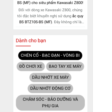
BS (MF) cho siêu phẩm Kawasaki Z800!
Đối với dòng xe Kawasaki Z800, chúng
tôi đặc biệt khuyến nghị sử dụng
ắc quy
BS BTZ10S-BS (MF)
. Đây không chỉ là
một lựa chọn thông thường, mà còn là
giải pháp hoàn hảo được thiết kế dành
Dành cho bạn
riêng cho "chiến mã" này. Với
công nghệ
MF (Maintenance Free)
tiên tiến, loại ắc
quy khô này hoàn toàn không cần bảo
CHÉN CỔ - BẠC ĐẠN - VÒNG BI
dưỡng.
ĐỒ CHƠI XE
BAO TAY XE MÁY
DẦU NHỚT XE MÁY
DẦU NHỚT ĐỘNG CƠ
CHĂM SÓC - BẢO DƯỠNG VÀ
PHỤ GIA