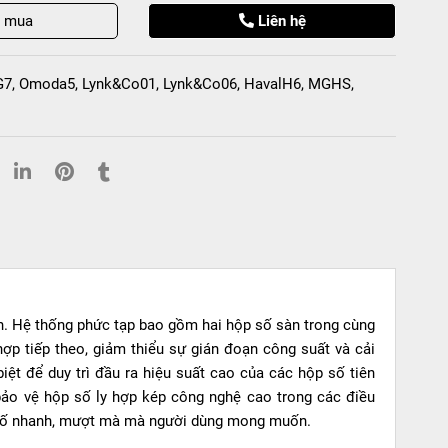
t mua
Liên hệ
G7
,
Omoda5
,
Lynk&Co01
,
Lynk&Co06
,
HavalH6
,
MGHS
,
àn. Hệ thống phức tạp bao gồm hai hộp số sàn trong cùng
hợp tiếp theo, giảm thiểu sự gián đoạn công suất và cải
iệt để duy trì đầu ra hiệu suất cao của các hộp số tiên
ảo vệ hộp số ly hợp kép công nghệ cao trong các điều
n số nhanh, mượt mà mà người dùng mong muốn.