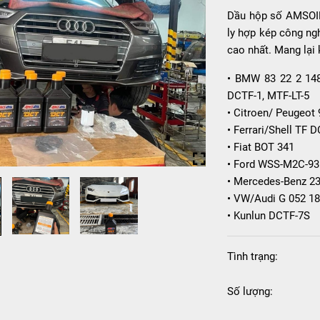
Dầu hộp số AMSOIL
ly hợp kép công ng
cao nhất. Mang lại
• BMW 83 22 2 148 
DCTF-1, MTF-LT-5
• Citroen/ Peugeot
• Ferrari/Shell TF 
• Fiat BOT 341
• Ford WSS-M2C-93
• Mercedes-Benz 23
• VW/Audi G 052 18
• Kunlun DCTF-7S
Tình trạng:
Số lượng: