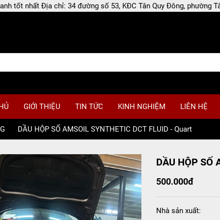
 doanh tốt nhất Địa chỉ: 34 đường số 53, KĐC Tân Quy Đông, phường
HỦ
GIỚI THIỆU
TIN TỨC
KINH NGHIỆM
LIÊN HỆ
NG
/
DẦU HỘP SỐ AMSOIL SYNTHETIC DCT FLUID - Quart
DẦU HỘP SỐ A
500.000đ
Nhà sản xuất: