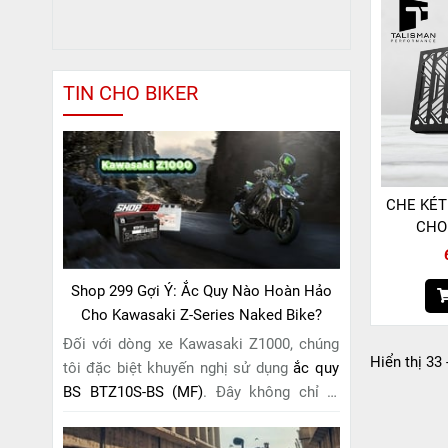
TIN CHO BIKER
CHE KÉT
CHO
Shop 299 Gợi Ý: Ắc Quy Nào Hoàn Hảo
Cho Kawasaki Z-Series Naked Bike?
Đối với dòng xe Kawasaki Z1000, chúng
Hiển thị 33 
tôi đặc biệt khuyến nghị sử dụng
ắc quy
BS BTZ10S-BS (MF)
. Đây không chỉ là
một lựa chọn thông thường, mà còn là
giải pháp hoàn hảo được thiết kế dành