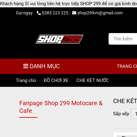
Khách hàng Sỉ vui lòng liên hệ trực tiếp SHOP 299 để có giá kinh
Gọi ngay
0385 223 225
shop299vn@gmail.com
DANH MỤC
TRANG C
Trang chủ
/
ĐỒ CHƠI XE
/
CHE KÉT NƯỚC
CHE KÉ
Fanpage Shop 299 Motocare &
Cafe
Sắp xếp