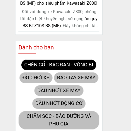
BS (MF) cho siêu phẩm Kawasaki Z800!
Đối với dòng xe Kawasaki Z800, chúng
tôi đặc biệt khuyến nghị sử dụng
ắc quy
BS BTZ10S-BS (MF)
. Đây không chỉ là
một lựa chọn thông thường, mà còn là
giải pháp hoàn hảo được thiết kế dành
Dành cho bạn
riêng cho "chiến mã" này. Với
công nghệ
MF (Maintenance Free)
tiên tiến, loại ắc
quy khô này hoàn toàn không cần bảo
CHÉN CỔ - BẠC ĐẠN - VÒNG BI
dưỡng.
ĐỒ CHƠI XE
BAO TAY XE MÁY
DẦU NHỚT XE MÁY
DẦU NHỚT ĐỘNG CƠ
CHĂM SÓC - BẢO DƯỠNG VÀ
PHỤ GIA