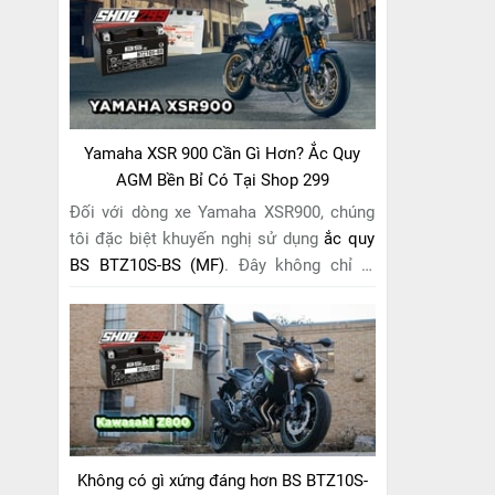
riêng cho "chiến mã" này. Với
công nghệ
MF (Maintenance Free)
tiên tiến, loại ắc
quy khô này hoàn toàn không cần bảo
dưỡng.
Yamaha XSR 900 Cần Gì Hơn? Ắc Quy
AGM Bền Bỉ Có Tại Shop 299
Đối với dòng xe Yamaha XSR900, chúng
tôi đặc biệt khuyến nghị sử dụng
ắc quy
BS BTZ10S-BS (MF)
. Đây không chỉ là
một lựa chọn thông thường, mà còn là
giải pháp hoàn hảo được thiết kế dành
riêng cho "chiến mã" retro này. Với
công
nghệ MF (Maintenance Free)
tiên tiến,
loại ắc quy khô này hoàn toàn không cần
bảo dưỡng.
Không có gì xứng đáng hơn BS BTZ10S-