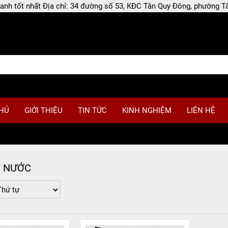
 doanh tốt nhất Địa chỉ: 34 đường số 53, KĐC Tân Quy Đông, phường
HỦ
GIỚI THIỆU
TIN TỨC
KINH NGHIỆM
LIÊN HỆ
T NƯỚC