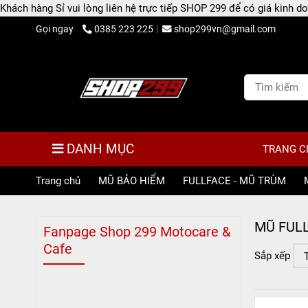
Khách hàng Sỉ vui lòng liên hệ trực tiếp SHOP 299 để có giá kinh
Gọi ngay
0385 223 225
shop299vn@gmail.com
DANH MỤC
TRANG C
Trang chủ
/
MŨ BẢO HIỂM
/
FULLFACE - MŨ TRÙM
/
MŨ FULL
Fanpage Shop 299 Motocare &
Cafe
Sắp xếp