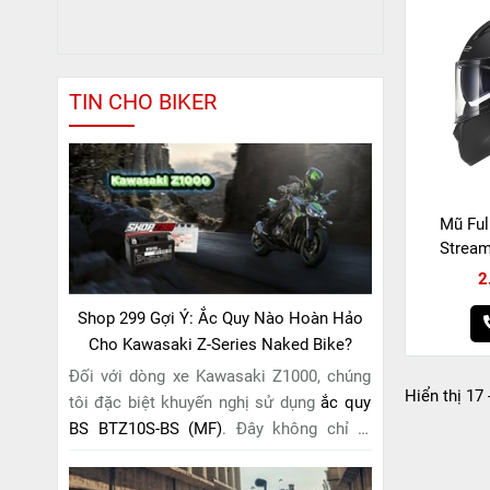
TIN CHO BIKER
Mũ Ful
Strea
2
Shop 299 Gợi Ý: Ắc Quy Nào Hoàn Hảo
Cho Kawasaki Z-Series Naked Bike?
Đối với dòng xe Kawasaki Z1000, chúng
Hiển thị 17 
tôi đặc biệt khuyến nghị sử dụng
ắc quy
BS BTZ10S-BS (MF)
. Đây không chỉ là
một lựa chọn thông thường, mà còn là
giải pháp hoàn hảo được thiết kế dành