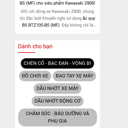
BS (MF) cho siêu phẩm Kawasaki Z800!
Đối với dòng xe Kawasaki Z800, chúng
tôi đặc biệt khuyến nghị sử dụng
ắc quy
BS BTZ10S-BS (MF)
. Đây không chỉ là
một lựa chọn thông thường, mà còn là
giải pháp hoàn hảo được thiết kế dành
Dành cho bạn
riêng cho "chiến mã" này. Với
công nghệ
MF (Maintenance Free)
tiên tiến, loại ắc
quy khô này hoàn toàn không cần bảo
CHÉN CỔ - BẠC ĐẠN - VÒNG BI
dưỡng.
ĐỒ CHƠI XE
BAO TAY XE MÁY
DẦU NHỚT XE MÁY
DẦU NHỚT ĐỘNG CƠ
CHĂM SÓC - BẢO DƯỠNG VÀ
PHỤ GIA