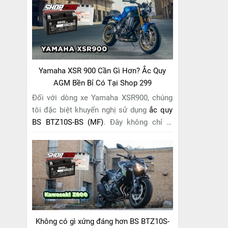
riêng cho "chiến mã" này. Với
công nghệ
MF (Maintenance Free)
tiên tiến, loại ắc
quy khô này hoàn toàn không cần bảo
dưỡng.
Yamaha XSR 900 Cần Gì Hơn? Ắc Quy
AGM Bền Bỉ Có Tại Shop 299
Đối với dòng xe Yamaha XSR900, chúng
tôi đặc biệt khuyến nghị sử dụng
ắc quy
BS BTZ10S-BS (MF)
. Đây không chỉ là
một lựa chọn thông thường, mà còn là
giải pháp hoàn hảo được thiết kế dành
riêng cho "chiến mã" retro này. Với
công
nghệ MF (Maintenance Free)
tiên tiến,
loại ắc quy khô này hoàn toàn không cần
bảo dưỡng.
Không có gì xứng đáng hơn BS BTZ10S-