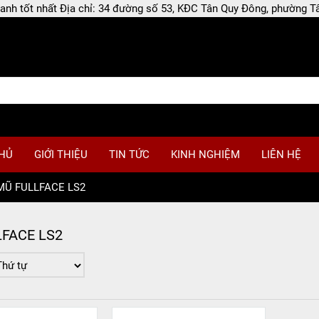
 doanh tốt nhất Địa chỉ: 34 đường số 53, KĐC Tân Quy Đông, phường
HỦ
GIỚI THIỆU
TIN TỨC
KINH NGHIỆM
LIÊN HỆ
MŨ FULLFACE LS2
FACE LS2